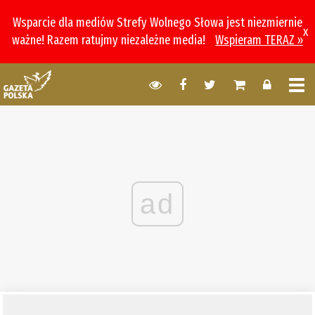
Wsparcie dla mediów Strefy Wolnego Słowa jest niezmiernie
x
ważne! Razem ratujmy niezależne media!
Wspieram TERAZ »
ad