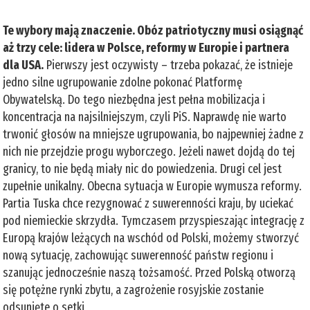
Te wybory mają znaczenie. Obóz patriotyczny musi osiągnąć
aż trzy cele: lidera w Polsce, reformy w Europie i partnera
dla USA.
Pierwszy jest oczywisty – trzeba pokazać, że istnieje
jedno silne ugrupowanie zdolne pokonać Platformę
Obywatelską. Do tego niezbędna jest pełna mobilizacja i
koncentracja na najsilniejszym, czyli PiS. Naprawdę nie warto
trwonić głosów na mniejsze ugrupowania, bo najpewniej żadne z
nich nie przejdzie progu wyborczego. Jeżeli nawet dojdą do tej
granicy, to nie będą miały nic do powiedzenia. Drugi cel jest
zupełnie unikalny. Obecna sytuacja w Europie wymusza reformy.
Partia Tuska chce rezygnować z suwerenności kraju, by uciekać
pod niemieckie skrzydła. Tymczasem przyspieszając integrację z
Europą krajów leżących na wschód od Polski, możemy stworzyć
nową sytuację, zachowując suwerenność państw regionu i
szanując jednocześnie naszą tożsamość. Przed Polską otworzą
się potężne rynki zbytu, a zagrożenie rosyjskie zostanie
odsunięte o setki