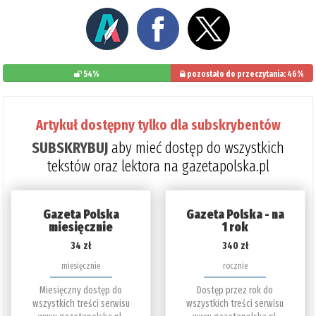
54%
pozostało do przeczytania: 46%
Artykuł dostępny tylko dla subskrybentów
SUBSKRYBUJ
aby mieć dostęp do wszystkich
tekstów oraz lektora na gazetapolska.pl
Gazeta Polska
Gazeta Polska - na
miesięcznie
1 rok
34 zł
340 zł
miesięcznie
rocznie
Miesięczny dostęp do
Dostęp przez rok do
wszystkich treści serwisu
wszystkich treści serwisu