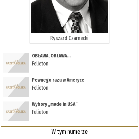
Ryszard Czarnecki
OBŁAWA, OBŁAWA...
Felieton
Pewnego razu w Ameryce
Felieton
Wybory „made in USA”
Felieton
W tym numerze