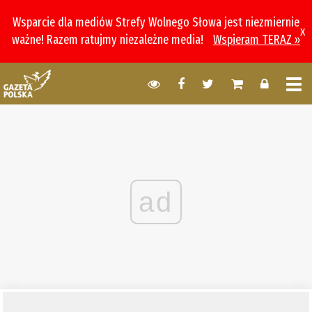
Wsparcie dla mediów Strefy Wolnego Słowa jest niezmiernie
x
ważne! Razem ratujmy niezależne media!
Wspieram TERAZ »
ad