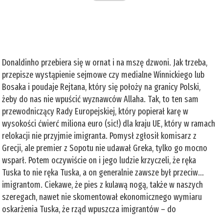
Donaldinho przebiera się w ornat i na mszę dzwoni. Jak trzeba,
przepisze wystąpienie sejmowe czy medialne Winnickiego lub
Bosaka i poudaje Rejtana, który się położy na granicy Polski,
żeby do nas nie wpuścić wyznawców Allaha. Tak, to ten sam
przewodniczący Rady Europejskiej, który popierał karę w
wysokości ćwierć miliona euro (sic!) dla kraju UE, który w ramach
relokacji nie przyjmie imigranta. Pomysł zgłosił komisarz z
Grecji, ale premier z Sopotu nie udawał Greka, tylko go mocno
wsparł. Potem oczywiście on i jego ludzie krzyczeli, że ręka
Tuska to nie ręka Tuska, a on generalnie zawsze był przeciw...
imigrantom. Ciekawe, że pies z kulawą nogą, także w naszych
szeregach, nawet nie skomentował ekonomicznego wymiaru
oskarżenia Tuska, że rząd wpuszcza imigrantów – do