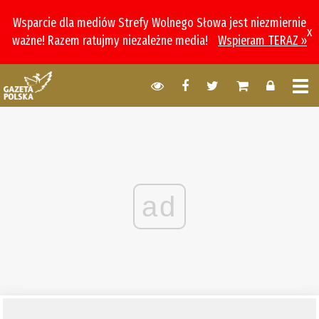
Wsparcie dla mediów Strefy Wolnego Słowa jest niezmiernie
x
ważne! Razem ratujmy niezależne media!
Wspieram TERAZ »
ad