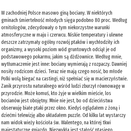
W zachodniej Polsce masowo giną bociany. W niektórych
gminach śmiertelność młodych sięga podobno 80 proc. Według
ornitologów, zdecydowały o tym niekorzystne warunki
atmosferyczne w maju i czerwcu. Niskie temperatury i ulewne
deszcze zatrzymały ogólny rozwój ptaków i wychłodziły ich
organizmy, a wysoki poziom wód gruntowych odciął je od
podstawowego pokarmu, jakim są dżdżownice. Według mnie,
wytłumaczenie jest inne: bociany wymierają z rozpaczy. Dawniej
nosiły rodzicom dzieci. Teraz nie mają czego nosić, bo młode
Polki wolą biegać na castingi, niż spełniać się w macierzyństwie.
Zanik przyrostu naturalnego wśród ludzi zburzył równowagę w
przyrodzie. Może komuś, kto żyje w wielkim mieście, los
bocianów jest obojętny. Mnie nie jest, bo od dzieciństwa
obserwuję białe ptaki przez okno. Kiedyś oglądałem z żoną i
dziećmi telewizję albo układałem puzzle. Od kilku lat wystarczy
nam widok wieży kościoła św. Walentego, na której tkwi
majestatyczne gniazdo. Niezwykła jest stałość ptasiego