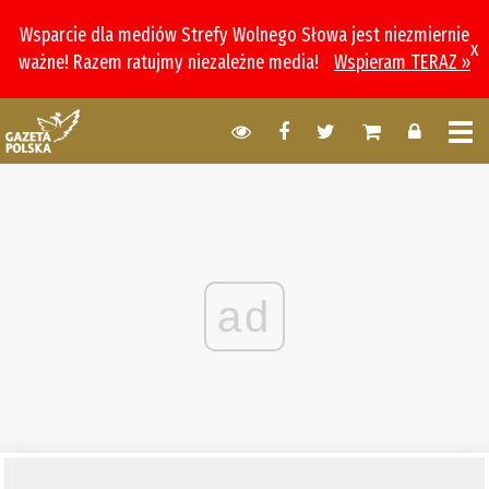
Wsparcie dla mediów Strefy Wolnego Słowa jest niezmiernie
x
ważne! Razem ratujmy niezależne media!
Wspieram TERAZ »
ad