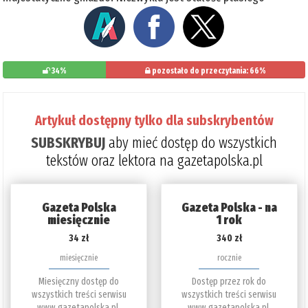
34%
pozostało do przeczytania: 66%
Artykuł dostępny tylko dla subskrybentów
SUBSKRYBUJ
aby mieć dostęp do wszystkich
tekstów oraz lektora na gazetapolska.pl
Gazeta Polska
Gazeta Polska - na
miesięcznie
1 rok
34 zł
340 zł
miesięcznie
rocznie
Miesięczny dostęp do
Dostęp przez rok do
wszystkich treści serwisu
wszystkich treści serwisu
www.gazetapolska.pl.
www.gazetapolska.pl.