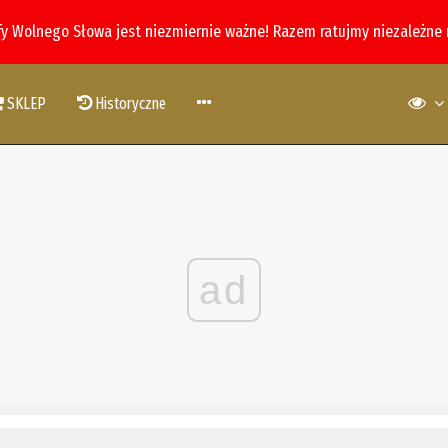
fy Wolnego Słowa jest niezmiernie ważne! Razem ratujmy niezależne
SKLEP
Historyczne
ad