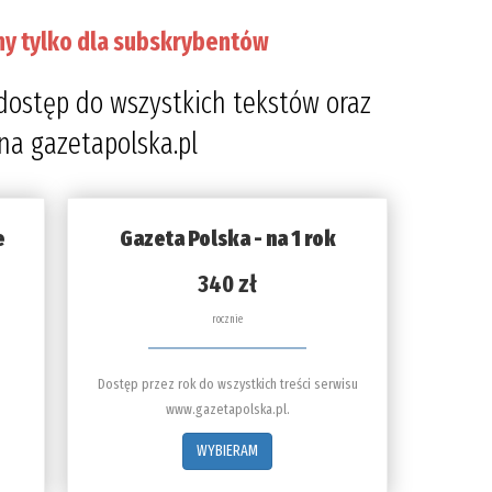
ny tylko dla subskrybentów
dostęp do wszystkich tekstów oraz
 na gazetapolska.pl
e
Gazeta Polska - na 1 rok
340 zł
rocznie
Dostęp przez rok do wszystkich treści serwisu
www.gazetapolska.pl.
WYBIERAM