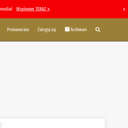
 media!
Wspieram TERAZ »
x
Prenumerata
Zaloguj się
Archiwum