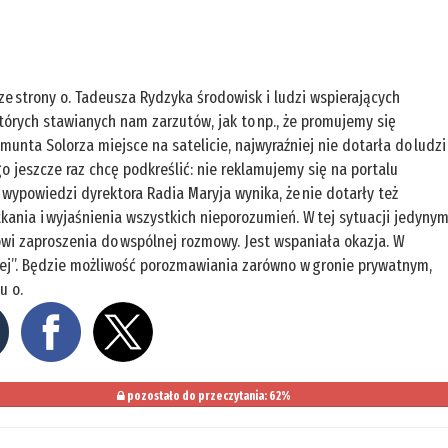
ze strony o. Tadeusza Rydzyka środowisk i ludzi wspierających
których stawianych nam zarzutów, jak to np., że promujemy się
munta Solorza miejsce na satelicie, najwyraźniej nie dotarła do ludzi
 jeszcze raz chcę podkreślić: nie reklamujemy się na portalu
Z wypowiedzi dyrektora Radia Maryja wynika, że nie dotarły też
tkania i wyjaśnienia wszystkich nieporozumień. W tej sytuacji jedyny
wi zaproszenia do wspólnej rozmowy. Jest wspaniała okazja. W
ej”. Będzie możliwość porozmawiania zarówno w gronie prywatnym,
u o.
pozostało do przeczytania: 62%