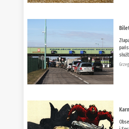
Bile
Złap
pańs
służb
Grzeg
Kar
Obse