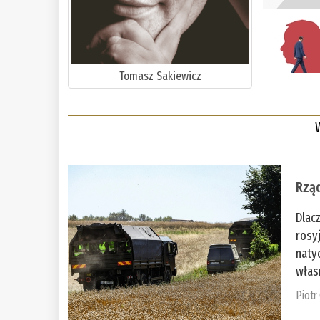
Tomasz Sakiewicz
Rząd
Dlac
rosy
naty
włas
Piotr