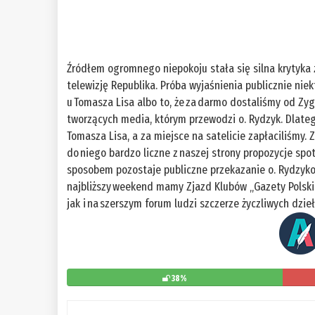
Źródłem ogromnego niepokoju stała się silna krytyka 
telewizję Republika. Próba wyjaśnienia publicznie nie
u Tomasza Lisa albo to, że za darmo dostaliśmy od Zyg
tworzących media, którym przewodzi o. Rydzyk. Dlatego
Tomasza Lisa, a za miejsce na satelicie zapłaciliśmy. 
do niego bardzo liczne z naszej strony propozycje spo
sposobem pozostaje publiczne przekazanie o. Rydzyko
najbliższy weekend mamy Zjazd Klubów „Gazety Polski
jak i na szerszym forum ludzi szczerze życzliwych dzieł
38%