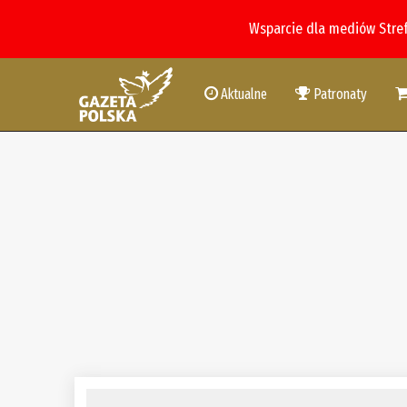
Wsparcie dla mediów Stre
Aktualne
Patronaty