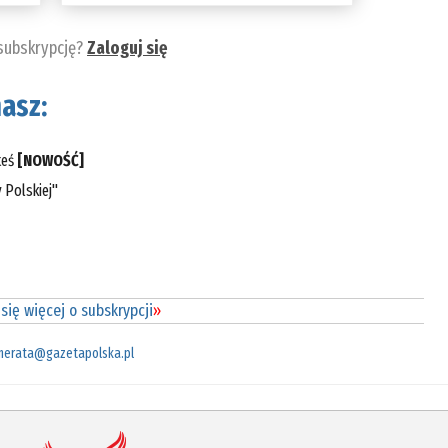
 subskrypcję?
Zaloguj się
asz:
teś
[NOWOŚĆ]
 Polskiej"
się więcej o subskrypcji
»
merata@gazetapolska.pl