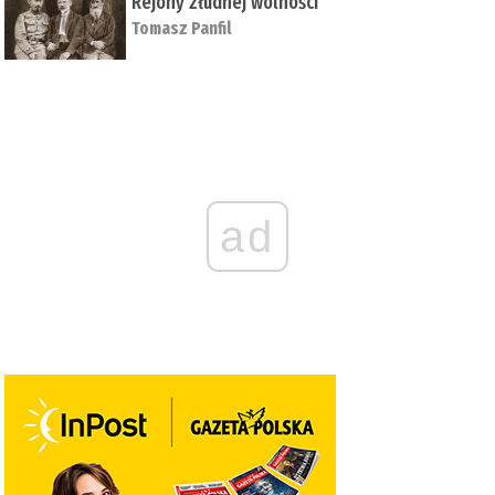
Rejony złudnej wolności
Tomasz Panfil
ad