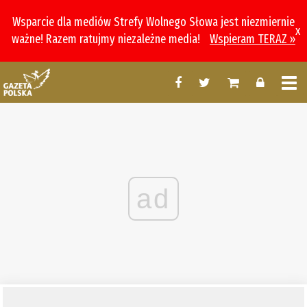
Wsparcie dla mediów Strefy Wolnego Słowa jest niezmiernie
x
ważne! Razem ratujmy niezależne media!
Wspieram TERAZ »
ad