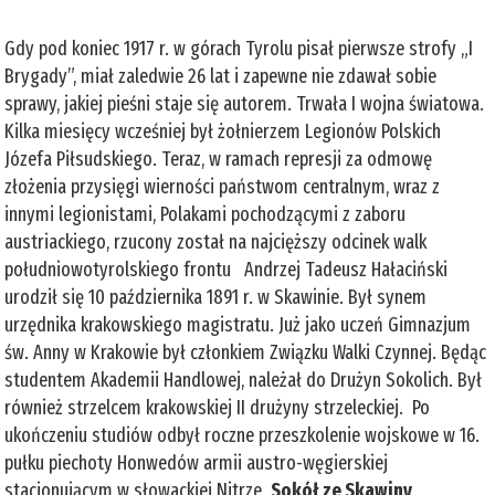
Gdy pod koniec 1917 r. w górach Tyrolu pisał pierwsze strofy „I
Brygady”, miał zaledwie 26 lat i zapewne nie zdawał sobie
sprawy, jakiej pieśni staje się autorem. Trwała I wojna światowa.
Kilka miesięcy wcześniej był żołnierzem Legionów Polskich
Józefa Piłsudskiego. Teraz, w ramach represji za odmowę
złożenia przysięgi wierności państwom centralnym, wraz z
innymi legionistami, Polakami pochodzącymi z zaboru
austriackiego, rzucony został na najcięższy odcinek walk
południowotyrolskiego frontu Andrzej Tadeusz Hałaciński
urodził się 10 października 1891 r. w Skawinie. Był synem
urzędnika krakowskiego magistratu. Już jako uczeń Gimnazjum
św. Anny w Krakowie był członkiem Związku Walki Czynnej. Będąc
studentem Akademii Handlowej, należał do Drużyn Sokolich. Był
również strzelcem krakowskiej II drużyny strzeleckiej. Po
ukończeniu studiów odbył roczne przeszkolenie wojskowe w 16.
pułku piechoty Honwedów armii austro-węgierskiej
stacjonującym w słowackiej Nitrze.
Sokół ze Skawiny