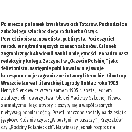
Po mieczu potomek krwi litewskich Tatarów. Pochodził ze
zubożałego szlacheckiego rodu herbu Oszyk.
Powieściopisarz, nowelista, publicysta. Pocieszyciel
narodu w najtrudniejszych czasach zaborów. Członek
zagranicznych Akademii Nauk i Umiejętności. Ponadto nasz
redakcyjny kolega. Zaczynał w „Gazecie Polskiej” jako
felietonista, następnie publikował w niej swoje
korespondencje zagraniczne i utwory literackie. Filantrop.
Wreszcie laureat literackiej Lagrody Nobla z roku 1905
Henryk Sienkiewicz w tym samym 1905 r. został jednym
z założycieli Towarzystwa Polskiej Macierzy Szkolnej. Piewca
sarmatyzmu. Jego utwory cieszyły się u współczesnych
niebywałą popularnością. Przetłumaczone zostały na dziesiątki
języków. Któż nie czytał „W pustyni i w puszczy”, „Krzyżaków”
czy „Rodziny Połanieckich”. Największy jednak rozgłos na