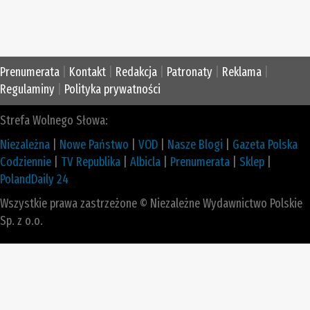
Prenumerata
|
Kontakt
|
Redakcja
|
Patronaty
|
Reklama
|
Regulaminy
|
Polityka prywatności
Strefa Wolnego Słowa:
Niezależna
|
Nowe Państwo
|
VOD
|
Nasze Blogi
|
Gazeta Polska
Codziennie
|
TV Republika
|
Albicla
|
Prenumerata
|
Sklep
|
PolandDaily 24
Wszystkie prawa zastrzeżone © Niezależne Wydawnictwo Polskie
Sp. z o.o.