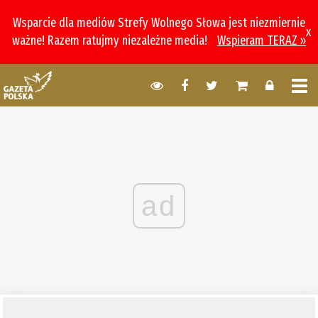
Wsparcie dla mediów Strefy Wolnego Słowa jest niezmiernie
x
ważne! Razem ratujmy niezależne media!
Wspieram TERAZ »
ad