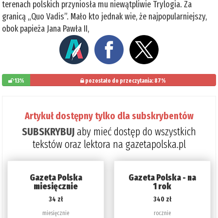
terenach polskich przyniosła mu niewątpliwie Trylogia. Za
granicą „Quo Vadis”. Mało kto jednak wie, że najpopularniejszy,
obok papieża Jana Pawła II,
13%
pozostało do przeczytania: 87%
Artykuł dostępny tylko dla subskrybentów
SUBSKRYBUJ
aby mieć dostęp do wszystkich
tekstów oraz lektora na gazetapolska.pl
Gazeta Polska
Gazeta Polska - na
miesięcznie
1 rok
34 zł
340 zł
miesięcznie
rocznie