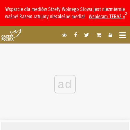
Wsparcie dla mediów Strefy Wolnego Słowa jest niezmiernie
x
ważne! Razem ratujmy niezależne media!
Wspieram TERAZ »
ad