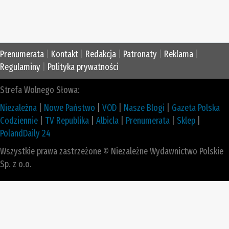
Prenumerata
|
Kontakt
|
Redakcja
|
Patronaty
|
Reklama
|
Regulaminy
|
Polityka prywatności
Strefa Wolnego Słowa:
Niezależna
|
Nowe Państwo
|
VOD
|
Nasze Blogi
|
Gazeta Polska
Codziennie
|
TV Republika
|
Albicla
|
Prenumerata
|
Sklep
|
PolandDaily 24
Wszystkie prawa zastrzeżone © Niezależne Wydawnictwo Polskie
Sp. z o.o.