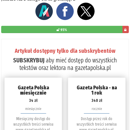
95%
pozo
do
Artykuł dostępny tylko dla subskrybentów
prze
SUBSKRYBUJ
aby mieć dostęp do wszystkich
5%
tekstów oraz lektora na gazetapolska.pl
Gazeta Polska
Gazeta Polska - na
miesięcznie
1 rok
34 zł
340 zł
miesięcznie
rocznie
Miesięczny dostęp do
Dostęp przez rok do
wszystkich treści serwisu
wszystkich treści serwisu
www.gazetapolska.pl.
www.gazetapolska.pl.