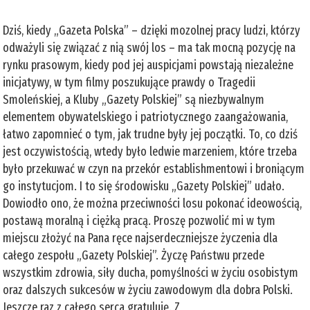
Dziś, kiedy „Gazeta Polska” – dzięki mozolnej pracy ludzi, którzy
odważyli się związać z nią swój los – ma tak mocną pozycję na
rynku prasowym, kiedy pod jej auspicjami powstają niezależne
inicjatywy, w tym filmy poszukujące prawdy o Tragedii
Smoleńskiej, a Kluby „Gazety Polskiej” są niezbywalnym
elementem obywatelskiego i patriotycznego zaangażowania,
łatwo zapomnieć o tym, jak trudne były jej początki. To, co dziś
jest oczywistością, wtedy było ledwie marzeniem, które trzeba
było przekuwać w czyn na przekór establishmentowi i broniącym
go instytucjom. I to się środowisku „Gazety Polskiej” udało.
Dowiodło ono, że można przeciwności losu pokonać ideowością,
postawą moralną i ciężką pracą. Proszę pozwolić mi w tym
miejscu złożyć na Pana ręce najserdeczniejsze życzenia dla
całego zespołu „Gazety Polskiej”. Życzę Państwu przede
wszystkim zdrowia, siły ducha, pomyślności w życiu osobistym
oraz dalszych sukcesów w życiu zawodowym dla dobra Polski.
Jeszcze raz z całego serca gratuluję. Z