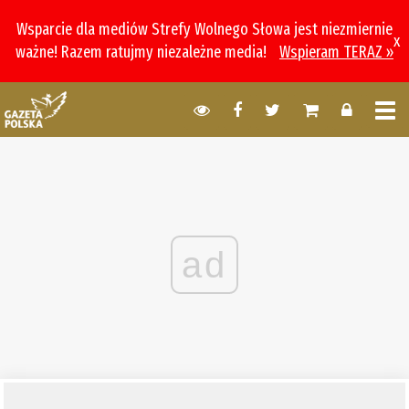
Wsparcie dla mediów Strefy Wolnego Słowa jest niezmiernie
x
ważne! Razem ratujmy niezależne media!
Wspieram TERAZ »
ad