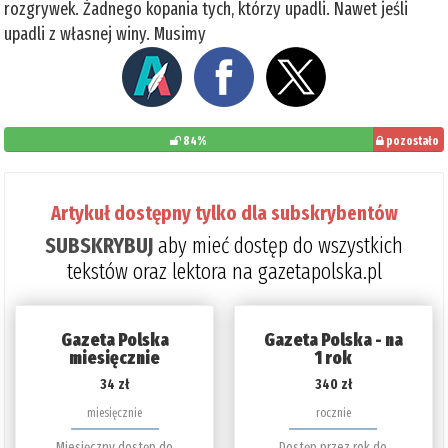
rozgrywek. Żadnego kopania tych, którzy upadli. Nawet jeśli
upadli z własnej winy. Musimy
84%
pozostało
do
przeczytania:
Artykuł dostępny tylko dla subskrybentów
16%
SUBSKRYBUJ
aby mieć dostęp do wszystkich
tekstów oraz lektora na gazetapolska.pl
Gazeta Polska
Gazeta Polska - na
miesięcznie
1 rok
34 zł
340 zł
miesięcznie
rocznie
Miesięczny dostęp do
Dostęp przez rok do