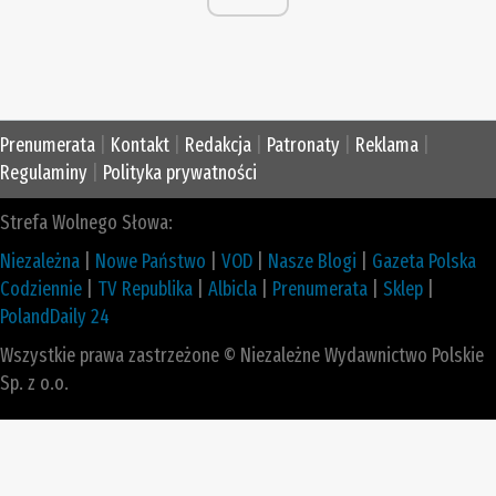
Prenumerata
|
Kontakt
|
Redakcja
|
Patronaty
|
Reklama
|
Regulaminy
|
Polityka prywatności
Strefa Wolnego Słowa:
Niezależna
|
Nowe Państwo
|
VOD
|
Nasze Blogi
|
Gazeta Polska
Codziennie
|
TV Republika
|
Albicla
|
Prenumerata
|
Sklep
|
PolandDaily 24
Wszystkie prawa zastrzeżone © Niezależne Wydawnictwo Polskie
Sp. z o.o.