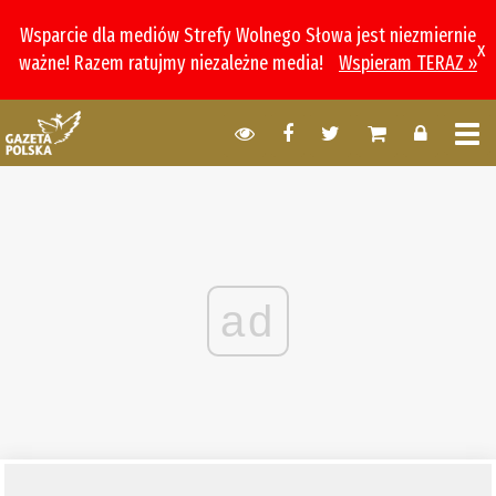
Wsparcie dla mediów Strefy Wolnego Słowa jest niezmiernie
x
ważne! Razem ratujmy niezależne media!
Wspieram TERAZ »
ad