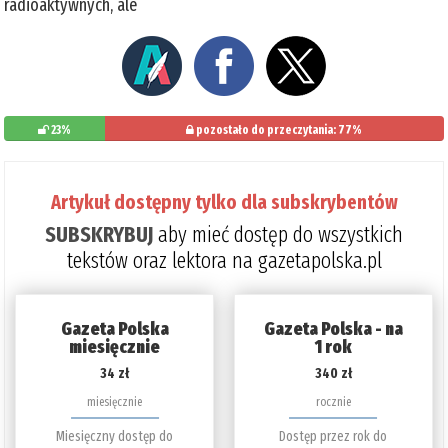
radioaktywnych, ale
23%
pozostało do przeczytania: 77%
Artykuł dostępny tylko dla subskrybentów
SUBSKRYBUJ
aby mieć dostęp do wszystkich
tekstów oraz lektora na gazetapolska.pl
Gazeta Polska
Gazeta Polska - na
miesięcznie
1 rok
34 zł
340 zł
miesięcznie
rocznie
Miesięczny dostęp do
Dostęp przez rok do