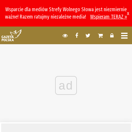
Wsparcie dla mediów Strefy Wolnego Słowa jest niezmiernie
x
ważne! Razem ratujmy niezależne media!
Wspieram TERAZ »
ad