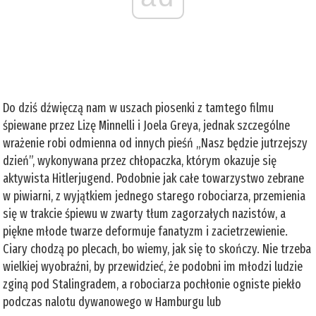
Do dziś dźwięczą nam w uszach piosenki z tamtego filmu
śpiewane przez Lizę Minnelli i Joela Greya, jednak szczególne
wrażenie robi odmienna od innych pieśń „Nasz będzie jutrzejszy
dzień”, wykonywana przez chłopaczka, którym okazuje się
aktywista Hitlerjugend. Podobnie jak całe towarzystwo zebrane
w piwiarni, z wyjątkiem jednego starego robociarza, przemienia
się w trakcie śpiewu w zwarty tłum zagorzałych nazistów, a
piękne młode twarze deformuje fanatyzm i zacietrzewienie.
Ciary chodzą po plecach, bo wiemy, jak się to skończy. Nie trzeba
wielkiej wyobraźni, by przewidzieć, że podobni im młodzi ludzie
zginą pod Stalingradem, a robociarza pochłonie ogniste piekło
podczas nalotu dywanowego w Hamburgu lub