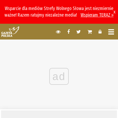
Wsparcie dla mediów Strefy Wolnego Słowa jest niezmiernie
x
ważne! Razem ratujmy niezależne media!
Wspieram TERAZ »
ad