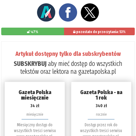
47%
pozostało do przeczytania: 53%
Artykuł dostępny tylko dla subskrybentów
SUBSKRYBUJ
aby mieć dostęp do wszystkich
tekstów oraz lektora na gazetapolska.pl
Gazeta Polska
Gazeta Polska - na
miesięcznie
1 rok
34 zł
340 zł
miesięcznie
rocznie
Miesięczny dostęp do
Dostęp przez rok do
wszystkich treści serwisu
wszystkich treści serwisu