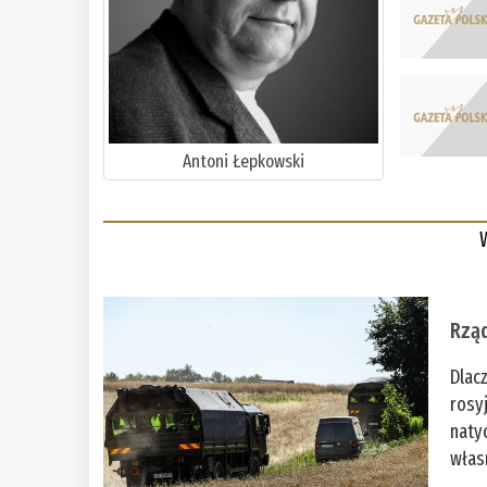
Antoni Łepkowski
Rząd
Dlac
rosy
naty
włas