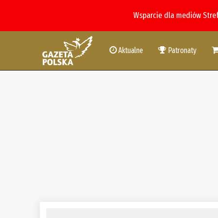
Wsparcie dla mediów Stre
Aktualne
Patronaty