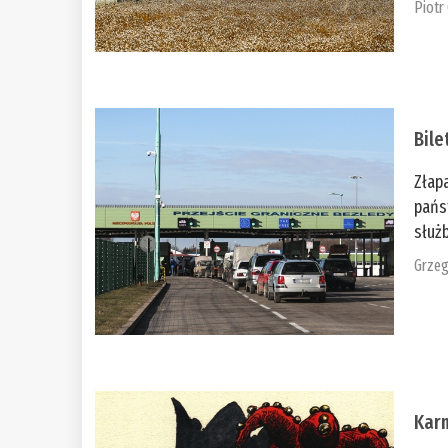
Piotr
Bile
Złap
pańs
służb
Grzeg
Kar