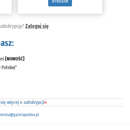
WYBIERAM
 subskrypcję?
Zaloguj się
asz:
teś
[NOWOŚĆ]
 Polskiej"
się więcej o subskrypcji
»
merata@gazetapolska.pl