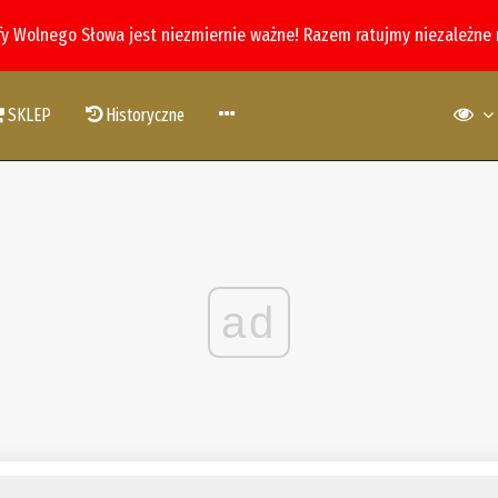
fy Wolnego Słowa jest niezmiernie ważne! Razem ratujmy niezależne
SKLEP
Historyczne
ad