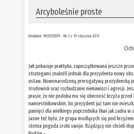
Arcyboleśnie proste
Dodano: 19/01/2011 -
Nr 3 z 19 stycznia 2011
Jak pokazuje praktyka, zapoczątkowana jeszcze prze
strategami znaleźli jednak dla prezydenta nowy ob
ustaw. Nowonarodzoną prerogatywą prezydencką jes
środowisk oraz rozbudzanie nienawiści i agresji. J
prasie, że nie podoba mu się obecność krzyża prze
namiestnikowskim, bo prezydent już tam nie mieszka
pamięci dla wielkiego poprzednika tkwi jak zadra
Jasne też było, że grupa modlących się pod krzyżem
słotna pogoda zrobi swoje. Rządzący nie chcieli dop
Budzie –