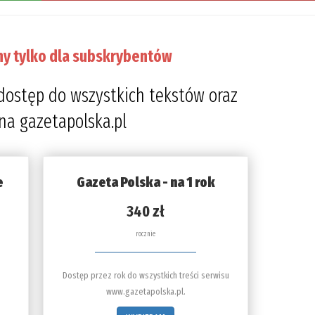
ny tylko dla subskrybentów
dostęp do wszystkich tekstów oraz
 na gazetapolska.pl
e
Gazeta Polska - na 1 rok
340 zł
rocznie
Dostęp przez rok do wszystkich treści serwisu
www.gazetapolska.pl.