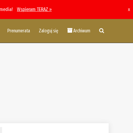
 media!
Wspieram TERAZ »
x
Prenumerata
Zaloguj się
Archiwum