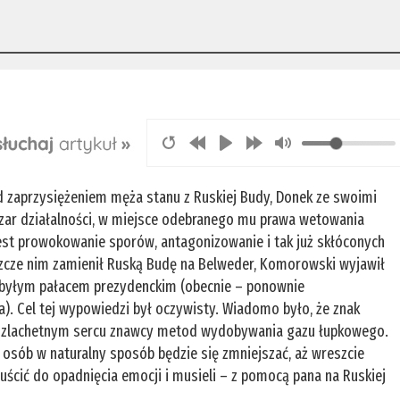
d zaprzysiężeniem męża stanu z Ruskiej Budy, Donek ze swoimi
szar działalności, w miejsce odebranego mu prawa wetowania
t prowokowanie sporów, antagonizowanie i tak już skłóconych
eszcze nim zamienił Ruską Budę na Belweder, Komorowski wyjawił
d byłym pałacem prezydenckim (obecnie – ponownie
). Cel tej wypowiedzi był oczywisty. Wiadomo było, że znak
 w szlachetnym sercu znawcy metod wydobywania gazu łupkowego.
 osób w naturalny sposób będzie się zmniejszać, aż wreszcie
uścić do opadnięcia emocji i musieli – z pomocą pana na Ruskiej