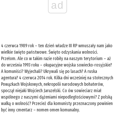
ad
4 czerwca 1989 rok – ten dzień władze III RP wmuszały nam jako
wielkie święto państwowe. Święto odzyskania wolności.
Przełom. Ale co w takim razie robiły na naszym terytorium – aż
do września 1993 roku – okupacyjne wojska sowiecko-rosyjskie?
A komuniści? Wyjechali? Ukrywali się po lasach? A ruska
agentura? 4 czerwca 2014 rok. Kilka dni wcześniej na stołecznych
Powązkach Wojskowych, nekropolii narodowych bohaterów,
spoczął niejaki Wojciech Jaruzelski. Co ów sowieciarz miał
wspólnego z naszymi dążeniami niepodległościowymi? Z polską
walką o wolność? Przecież dla komunisty przeznaczony powinien
być inny cmentarz – nomen omen komunalny.