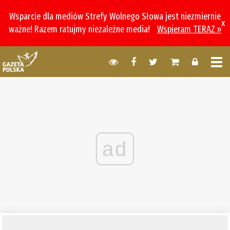
Wsparcie dla mediów Strefy Wolnego Słowa jest niezmiernie
x
ważne! Razem ratujmy niezależne media!
Wspieram TERAZ »
ad