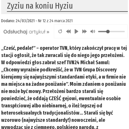
Zyziu na koniu Hyziu
Dodano: 24/03/2021 -
Nr 12 z 24 marca 2021
„Cześć, pedale!” – operator TVN, który zakończył pracę w tej
stacji ogłosił, że tak zwracali się do niego jego przełożeni.
W odpowiedzi głos zabrał szef TVN24 Michał Samul:
„Chcemy wyraźnie podkreślić, że w TVN Grupa Discovery
kierujemy się najwyższymi standardami etyki, a w firmie nie
ma miejsca na żadne poniżanie”. Moim zdaniem o poniżaniu
nie może być mowy. Przełożeni bardzo starali się
powiedzieć, że oddają CZEŚĆ gejowi, ewentualnie osobie
transpłciowej albo niebinarnej, o ileż lepszej od
heteroseksualnych tradycjonalistów… Starali się być
wzorowo (najwyższe standardy!) nowocześni, ale
wywodząc się z ciemnego, polskiego narodu, z