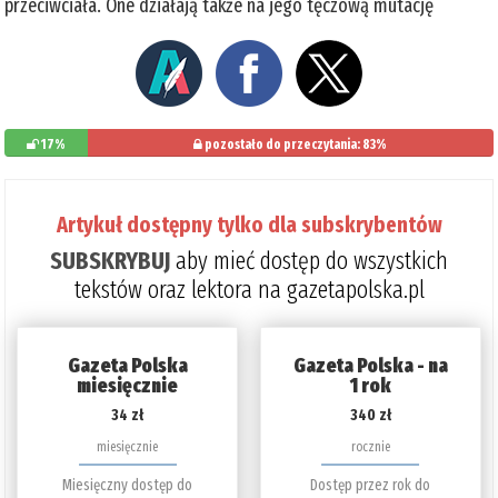
przeciwciała. One działają także na jego tęczową mutację
17%
pozostało do przeczytania: 83%
Artykuł dostępny tylko dla subskrybentów
SUBSKRYBUJ
aby mieć dostęp do wszystkich
tekstów oraz lektora na gazetapolska.pl
Gazeta Polska
Gazeta Polska - na
miesięcznie
1 rok
34 zł
340 zł
miesięcznie
rocznie
Miesięczny dostęp do
Dostęp przez rok do