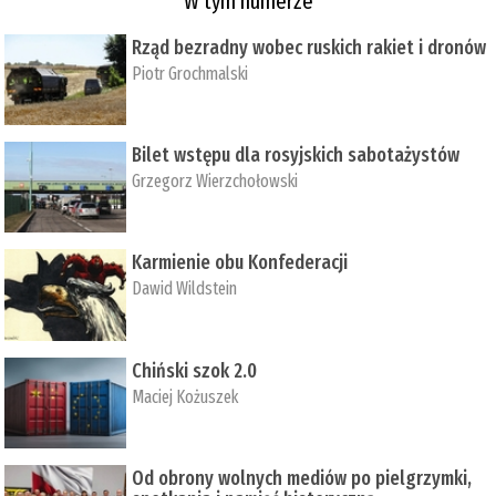
W tym numerze
Rząd bezradny wobec ruskich rakiet i dronów
Piotr Grochmalski
Bilet wstępu dla rosyjskich sabotażystów
Grzegorz Wierzchołowski
Karmienie obu Konfederacji
Dawid Wildstein
Chiński szok 2.0
Maciej Kożuszek
Od obrony wolnych mediów po pielgrzymki,