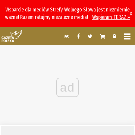
Wsparcie dla mediów Strefy Wolnego Słowa jest niezmiernie
x
ważne! Razem ratujmy niezależne media!
Wspieram TERAZ »
ad