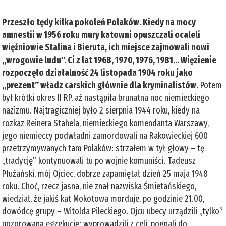
Przeszło tędy kilka pokoleń Polaków. Kiedy na mocy
amnestii w 1956 roku mury katowni opuszczali ocaleli
więźniowie Stalina i Bieruta, ich miejsce zajmowali nowi
„wrogowie ludu”. Ci z lat 1968, 1970, 1976, 1981... Więzienie
rozpoczęło działalność 24 listopada 1904 roku jako
„prezent” władz carskich głównie dla kryminalistów.
Potem
był krótki okres II RP, aż nastąpiła brunatna noc niemieckiego
nazizmu. Najtragiczniej było 2 sierpnia 1944 roku, kiedy na
rozkaz Reinera Stahela, niemieckiego komendanta Warszawy,
jego niemieccy podwładni zamordowali na Rakowieckiej 600
przetrzymywanych tam Polaków: strzałem w tył głowy – tę
„tradycję” kontynuowali tu po wojnie komuniści. Tadeusz
Płużański, mój Ojciec, dobrze zapamiętał dzień 25 maja 1948
roku. Choć, rzecz jasna, nie znał nazwiska Śmietańskiego,
wiedział, że jakiś kat Mokotowa morduje, po godzinie 21.00,
dowódcę grupy – Witolda Pileckiego. Ojcu ubecy urządzili „tylko”
pozorowaną egzekucję: wyprowadzili z celi, pognali do