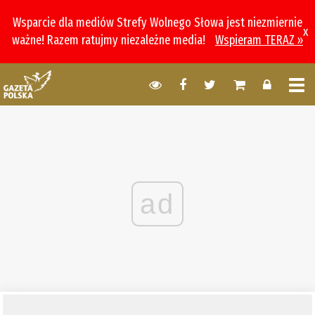
Wsparcie dla mediów Strefy Wolnego Słowa jest niezmiernie
x
ważne! Razem ratujmy niezależne media!
Wspieram TERAZ »
ad