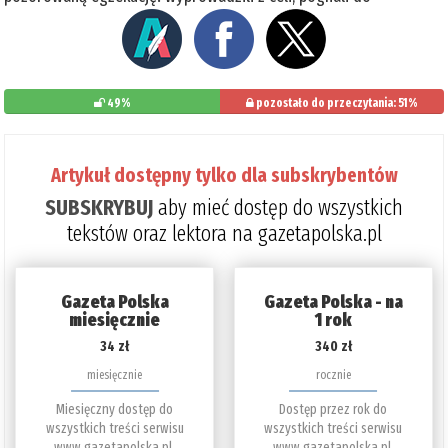
49%
pozostało do przeczytania: 51%
Artykuł dostępny tylko dla subskrybentów
SUBSKRYBUJ
aby mieć dostęp do wszystkich
tekstów oraz lektora na gazetapolska.pl
Gazeta Polska
Gazeta Polska - na
miesięcznie
1 rok
34 zł
340 zł
miesięcznie
rocznie
Miesięczny dostęp do
Dostęp przez rok do
wszystkich treści serwisu
wszystkich treści serwisu
www.gazetapolska.pl.
www.gazetapolska.pl.