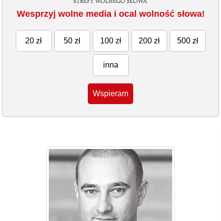
Wesprzyj wolne media i ocal wolność słowa!
20 zł
50 zł
100 zł
200 zł
500 zł
inna
Wspieram