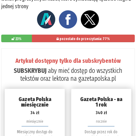
jednej strony
23%
pozostało do przeczytania: 77%
Artykuł dostępny tylko dla subskrybentów
SUBSKRYBUJ
aby mieć dostęp do wszystkich
tekstów oraz lektora na gazetapolska.pl
Gazeta Polska
Gazeta Polska - na
miesięcznie
1 rok
34 zł
340 zł
miesięcznie
rocznie
Miesięczny dostęp do
Dostęp przez rok do