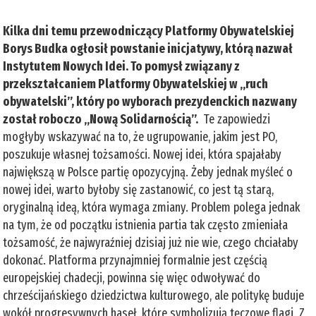
Kilka dni temu przewodniczący Platformy Obywatelskiej
Borys Budka ogłosił powstanie inicjatywy, którą nazwał
Instytutem Nowych Idei. To pomysł związany z
przekształcaniem Platformy Obywatelskiej w „ruch
obywatelski”, który po wyborach prezydenckich nazwany
został roboczo „Nową Solidarnością”.
Te zapowiedzi
mogłyby wskazywać na to, że ugrupowanie, jakim jest PO,
poszukuje własnej tożsamości. Nowej idei, która spajałaby
największą w Polsce partię opozycyjną. Żeby jednak myśleć o
nowej idei, warto byłoby się zastanowić, co jest tą starą,
oryginalną ideą, która wymaga zmiany. Problem polega jednak
na tym, że od początku istnienia partia tak często zmieniała
tożsamość, że najwyraźniej dzisiaj już nie wie, czego chciałaby
dokonać. Platforma przynajmniej formalnie jest częścią
europejskiej chadecji, powinna się więc odwoływać do
chrześcijańskiego dziedzictwa kulturowego, ale politykę buduje
wokół progresywnych haseł, które symbolizują tęczowe flagi. Z