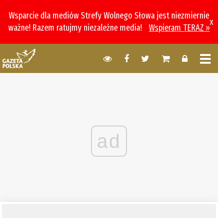
Wsparcie dla mediów Strefy Wolnego Słowa jest niezmiernie
x
ważne! Razem ratujmy niezależne media!
Wspieram TERAZ »
ad