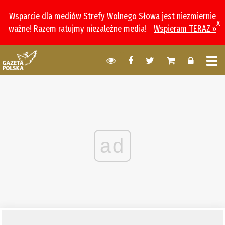
Wsparcie dla mediów Strefy Wolnego Słowa jest niezmiernie
x
ważne! Razem ratujmy niezależne media!
Wspieram TERAZ »
ad