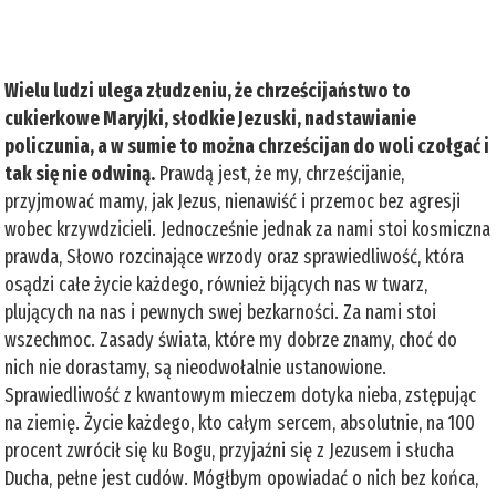
Wielu ludzi ulega złudzeniu, że chrześcijaństwo to
cukierkowe Maryjki, słodkie Jezuski, nadstawianie
policzunia, a w sumie to można chrześcijan do woli czołgać i
tak się nie odwiną.
Prawdą jest, że my, chrześcijanie,
przyjmować mamy, jak Jezus, nienawiść i przemoc bez agresji
wobec krzywdzicieli. Jednocześnie jednak za nami stoi kosmiczna
prawda, Słowo rozcinające wrzody oraz sprawiedliwość, która
osądzi całe życie każdego, również bijących nas w twarz,
plujących na nas i pewnych swej bezkarności. Za nami stoi
wszechmoc. Zasady świata, które my dobrze znamy, choć do
nich nie dorastamy, są nieodwołalnie ustanowione.
Sprawiedliwość z kwantowym mieczem dotyka nieba, zstępując
na ziemię. Życie każdego, kto całym sercem, absolutnie, na 100
procent zwrócił się ku Bogu, przyjaźni się z Jezusem i słucha
Ducha, pełne jest cudów. Mógłbym opowiadać o nich bez końca,