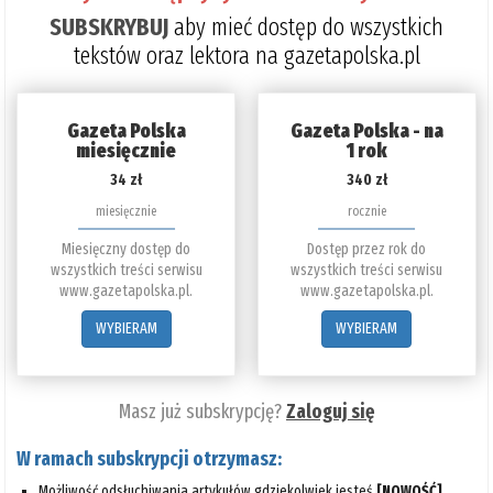
SUBSKRYBUJ
aby mieć dostęp do wszystkich
tekstów oraz lektora na gazetapolska.pl
Gazeta Polska
Gazeta Polska - na
miesięcznie
1 rok
34 zł
340 zł
miesięcznie
rocznie
Miesięczny dostęp do
Dostęp przez rok do
wszystkich treści serwisu
wszystkich treści serwisu
www.gazetapolska.pl.
www.gazetapolska.pl.
WYBIERAM
WYBIERAM
Masz już subskrypcję?
Zaloguj się
W ramach subskrypcji otrzymasz:
Możliwość odsłuchiwania artykułów gdziekolwiek jesteś
[NOWOŚĆ]