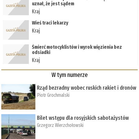
uznał, że jest sądem
Kraj
Wieś traci lekarzy
Kraj
Śmierć motocyklistów i wyrok więzienia bez
odsiadki
Kraj
W tym numerze
Rząd bezradny wobec ruskich rakiet i dronów
Piotr Grochmalski
Bilet wstępu dla rosyjskich sabotażystów
Grzegorz Wierzchołowski