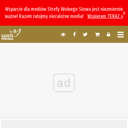
Wsparcie dla mediów Strefy Wolnego Słowa jest niezmiernie
x
ważne! Razem ratujmy niezależne media!
Wspieram TERAZ »
ad