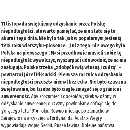
11 listopada świętujemy odzyskanie przez Polskę
niepodległości, ale warto pamiętać, że nie stało się to
akurat tego dnia. Nie było tak, jak w popularnym jesienią
1918 roku wierszyku-piosence: „I ni z tego, ni z owego była
Polska na pierwszego”. Nasi przodkowie musieli sobie tę
niepodległość wywalczyć, wyszarpać i udowodnić, że na nią
zasługują. Polskę trzeba „zdobyć krwią własną i cudzą” –
powtarzał Józef Piłsudski. Pierwsza rocznica odzyskania
niepodległości przeszła niemal bez echa. Nie było czasu na
świętowanie, bo trzeba było ciągle zmagać się o granice i
suwerenność.
Aby zrozumieć i docenić wysiłek włożony w
odzyskanie suwerennej ojczyzny powinniśmy cofnąć się do
gorącego lata 1914 roku. Równo miesiąc po zamachu w
Sarajewie na arcyksięcia Ferdynanda, Austro-Węgry
wypowiadają wojnę Serbii. Rusza lawina. Kolejne państwa