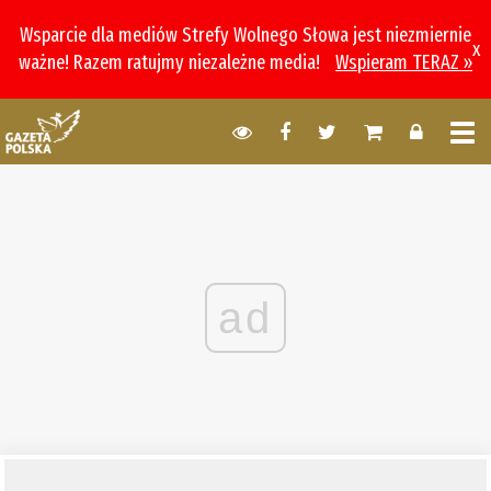
Wsparcie dla mediów Strefy Wolnego Słowa jest niezmiernie
x
ważne! Razem ratujmy niezależne media!
Wspieram TERAZ »
ad