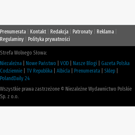
Prenumerata
|
Kontakt
|
Redakcja
|
Patronaty
|
Reklama
|
Regulaminy
|
Polityka prywatności
Strefa Wolnego Słowa:
Niezależna
|
Nowe Państwo
|
VOD
|
Nasze Blogi
|
Gazeta Polska
Codziennie
|
TV Republika
|
Albicla
|
Prenumerata
|
Sklep
|
PolandDaily 24
Wszystkie prawa zastrzeżone © Niezależne Wydawnictwo Polskie
Sp. z o.o.