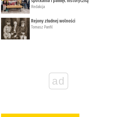
spotkania i pamięć historyczną
Redakcja
Rejony złudnej wolności
Tomasz Panfil
ad