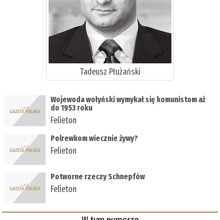
Tadeusz Płużański
Wojewoda wołyński wymykał się komunistom aż
do 1953 roku
Felieton
Polrewkom wiecznie żywy?
Felieton
Potworne rzeczy Schnepfów
Felieton
W tym numerze