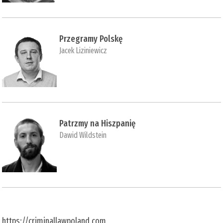
Przegramy Polskę
Jacek Liziniewicz
Patrzmy na Hiszpanię
Dawid Wildstein
https://criminallawpoland.com