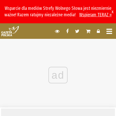
Wsparcie dla mediów Strefy Wolnego Słowa jest niezmiernie
x
ważne! Razem ratujmy niezależne media!
Wspieram TERAZ »
ad