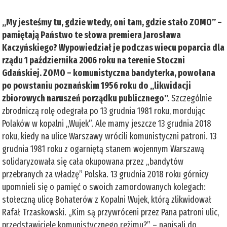
„My jesteśmy tu, gdzie wtedy, oni tam, gdzie stało ZOMO” –
pamiętają Państwo te słowa premiera Jarosława
Kaczyńskiego? Wypowiedział je podczas wiecu poparcia dla
rządu 1 października 2006 roku na terenie Stoczni
Gdańskiej. ZOMO – komunistyczna bandyterka, powołana
po powstaniu poznańskim 1956 roku do „likwidacji
zbiorowych naruszeń porządku publicznego”.
Szczególnie
zbrodniczą rolę odegrała po 13 grudnia 1981 roku, mordując
Polaków w kopalni „Wujek”. Ale mamy jeszcze 13 grudnia 2018
roku, kiedy na ulice Warszawy wrócili komunistyczni patroni. 13
grudnia 1981 roku z ogarniętą stanem wojennym Warszawą
solidaryzowała się cała okupowana przez „bandytów
przebranych za władzę” Polska. 13 grudnia 2018 roku górnicy
upomnieli się o pamięć o swoich zamordowanych kolegach:
stołeczną ulicę Bohaterów z Kopalni Wujek, którą zlikwidował
Rafał Trzaskowski. „Kim są przywróceni przez Pana patroni ulic,
przedstawiciele komunistycznego reżimu?” – napisali do