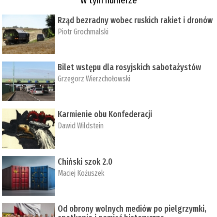
Rząd bezradny wobec ruskich rakiet i dronów
Piotr Grochmalski
Bilet wstępu dla rosyjskich sabotażystów
Grzegorz Wierzchołowski
Karmienie obu Konfederacji
Dawid Wildstein
Chiński szok 2.0
Maciej Kożuszek
Od obrony wolnych mediów po pielgrzymki,