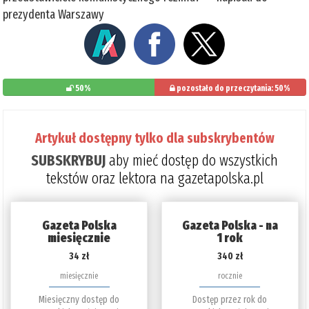
prezydenta Warszawy
50%
pozostało do przeczytania: 50%
Artykuł dostępny tylko dla subskrybentów
SUBSKRYBUJ
aby mieć dostęp do wszystkich
tekstów oraz lektora na gazetapolska.pl
Gazeta Polska
Gazeta Polska - na
miesięcznie
1 rok
34 zł
340 zł
miesięcznie
rocznie
Miesięczny dostęp do
Dostęp przez rok do