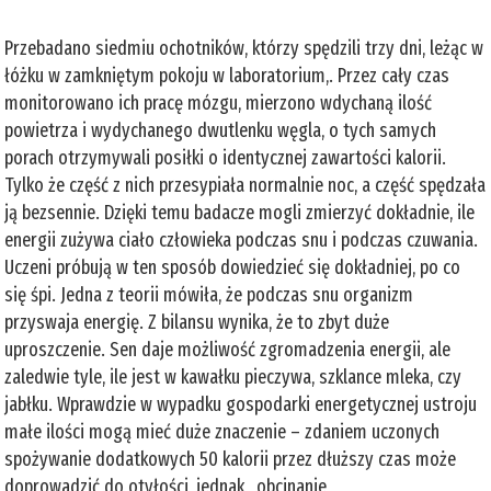
Przebadano siedmiu ochotników, którzy spędzili trzy dni, leżąc w
łóżku w zamkniętym pokoju w laboratorium,. Przez cały czas
monitorowano ich pracę mózgu, mierzono wdychaną ilość
powietrza i wydychanego dwutlenku węgla, o tych samych
porach otrzymywali posiłki o identycznej zawartości kalorii.
Tylko że część z nich przesypiała normalnie noc, a część spędzała
ją bezsennie. Dzięki temu badacze mogli zmierzyć dokładnie, ile
energii zużywa ciało człowieka podczas snu i podczas czuwania.
Uczeni próbują w ten sposób dowiedzieć się dokładniej, po co
się śpi. Jedna z teorii mówiła, że podczas snu organizm
przyswaja energię. Z bilansu wynika, że to zbyt duże
uproszczenie. Sen daje możliwość zgromadzenia energii, ale
zaledwie tyle, ile jest w kawałku pieczywa, szklance mleka, czy
jabłku. Wprawdzie w wypadku gospodarki energetycznej ustroju
małe ilości mogą mieć duże znaczenie – zdaniem uczonych
spożywanie dodatkowych 50 kalorii przez dłuższy czas może
doprowadzić do otyłości, jednak „obcinanie