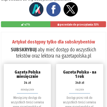
47%
pozostało do przeczytania: 53%
Artykuł dostępny tylko dla subskrybentów
SUBSKRYBUJ
aby mieć dostęp do wszystkich
tekstów oraz lektora na gazetapolska.pl
Gazeta Polska
Gazeta Polska - na
miesięcznie
1 rok
34 zł
340 zł
miesięcznie
rocznie
Miesięczny dostęp do
Dostęp przez rok do
wszystkich treści serwisu
wszystkich treści serwisu
www.gazetapolska.pl.
www.gazetapolska.pl.