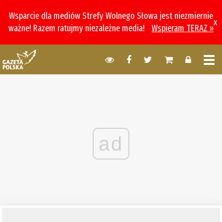
Wsparcie dla mediów Strefy Wolnego Słowa jest niezmiernie
x
ważne! Razem ratujmy niezależne media!
Wspieram TERAZ »
ad