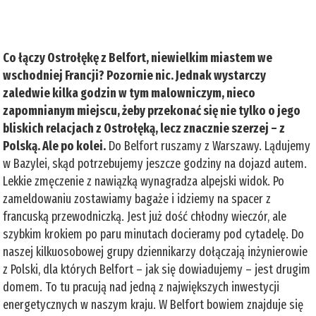
Co łączy Ostrołękę z Belfort, niewielkim miastem we
wschodniej Francji? Pozornie nic. Jednak wystarczy
zaledwie kilka godzin w tym malowniczym, nieco
zapomnianym miejscu, żeby przekonać się nie tylko o jego
bliskich relacjach z Ostrołęką, lecz znacznie szerzej – z
Polską. Ale po kolei.
Do Belfort ruszamy z Warszawy. Lądujemy
w Bazylei, skąd potrzebujemy jeszcze godziny na dojazd autem.
Lekkie zmęczenie z nawiązką wynagradza alpejski widok. Po
zameldowaniu zostawiamy bagaże i idziemy na spacer z
francuską przewodniczką. Jest już dość chłodny wieczór, ale
szybkim krokiem po paru minutach docieramy pod cytadelę. Do
naszej kilkuosobowej grupy dziennikarzy dołączają inżynierowie
z Polski, dla których Belfort – jak się dowiadujemy – jest drugim
domem. To tu pracują nad jedną z największych inwestycji
energetycznych w naszym kraju. W Belfort bowiem znajduje się