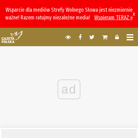
Wsparcie dla mediów Strefy Wolnego Słowa jest niezmiernie
x
ważne! Razem ratujmy niezależne media!
Wspieram TERAZ »
ad