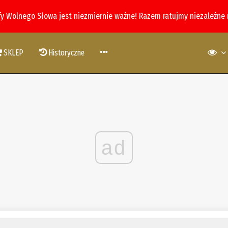
fy Wolnego Słowa jest niezmiernie ważne! Razem ratujmy niezależne
SKLEP
Historyczne
ad