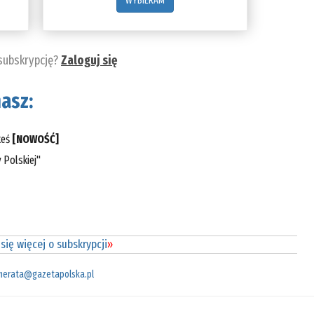
WYBIERAM
 subskrypcję?
Zaloguj się
asz:
teś
[NOWOŚĆ]
 Polskiej"
się więcej o subskrypcji
»
merata@gazetapolska.pl