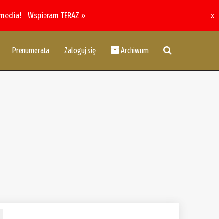
 media!
Wspieram TERAZ »
x
Prenumerata
Zaloguj się
Archiwum