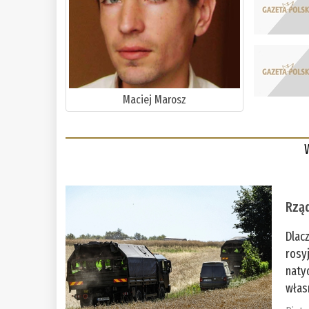
Maciej Marosz
Rząd
Dlac
rosy
naty
włas