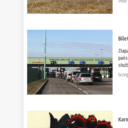
Piotr
Bile
Złap
pańs
służb
Grzeg
Kar