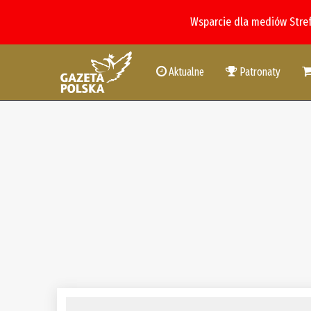
Wsparcie dla mediów Stre
Aktualne
Patronaty