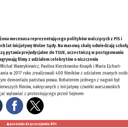
żona mecenasa reprezentującego polityków walczących z PiS i
h lat inicjatywę Wolne Sądy. Na masową skalę odwiedzają szkoł
szą pytania prejudycjalne do TSUE, uczestniczą w postępowaniu
agrywają filmy z udziałem celebrytów o niszczeniu
Michał Wawrykiewicz, Paulina Kierzkowska-Knapik i Maria Ejchart-
ania w 2017 roku zrealizowali 400 filmików z udziałem znanych osób
jącym demontażu państwa prawa. Bohaterem jednego z nagrań był
pierwszych filmów, nakręcanych z inicjatywy czwórki warszawskich
gać wyławiać z protestującego przed Sejmem
pozostało do przeczytania: 85%