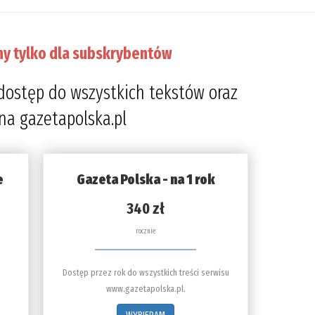
ny tylko dla subskrybentów
dostęp do wszystkich tekstów oraz
 na gazetapolska.pl
e
Gazeta Polska - na 1 rok
340 zł
rocznie
Dostęp przez rok do wszystkich treści serwisu
www.gazetapolska.pl.