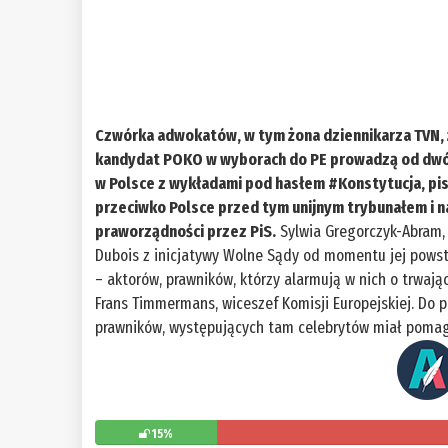
Czwórka adwokatów, w tym żona dziennikarza TVN, 
kandydat POKO w wyborach do PE prowadzą od dwóc
w Polsce z wykładami pod hasłem #Konstytucja, pi
przeciwko Polsce przed tym unijnym trybunałem i n
praworządności przez PiS.
Sylwia Gregorczyk-Abram, 
Dubois z inicjatywy Wolne Sądy od momentu jej powst
– aktorów, prawników, którzy alarmują w nich o trwa
Frans Timmermans, wiceszef Komisji Europejskiej. Do 
prawników, występujących tam celebrytów miał poma
15%