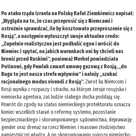
Po ataku rządu Izraela na Polskę Rafał Ziemkiewicz napisał:
„Wygląda na to, że czas przeprosić się z Niemcami i
ostrożnie sprawdzać, ile by kosztowało przeproszenie się z
Rosją”, a następnie wyłuszczył swoje aktualne credo:
„Zupełnie realistyczne jest podkulić ogon i wrócić do
Niemiec i spytać, na jakich warunkach oni by chcieli nas
bronić przed Ruskimi”, ponieważ Merkel powiedziała
Putinowi, gdy Pawlak zawarł umowę gazową z Rosją, „do
Bugu to jest nasza strefa wpływów” i należy „szukać
racjonalnego modus vivendi z Rosją”.
Zwrot ku Niemcom i
Rosji wynika z rozpaczy i strachu, na którym żeruje rosyjska i
niemiecka agentura, zaś ludzie słabego ducha poddają się.
Powrót do zgody na status niemieckiego protektoratu oznacza
koniec wszelkich starań o reformę systemu, pozostanie
bezpieczniackiego i skorumpowanego sądownictwa, deprawację
gender oraz drenaż na rzecz Niemiec i masowe złodziejstwo
namiestniczej władzy. A po skonsumowaniu sojuszu niemiecko-