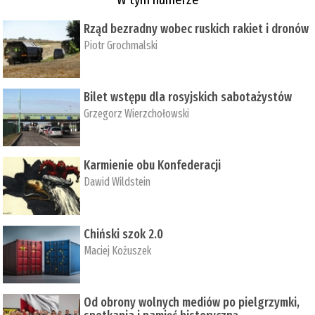
Rząd bezradny wobec ruskich rakiet i dronów
Piotr Grochmalski
Bilet wstępu dla rosyjskich sabotażystów
Grzegorz Wierzchołowski
Karmienie obu Konfederacji
Dawid Wildstein
Chiński szok 2.0
Maciej Kożuszek
Od obrony wolnych mediów po pielgrzymki,