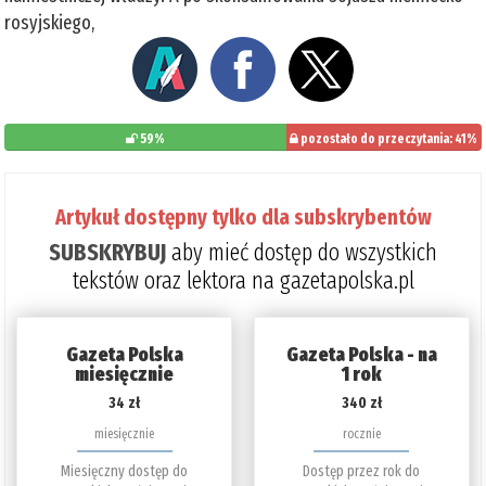
rosyjskiego,
59%
pozostało do przeczytania: 41%
Artykuł dostępny tylko dla subskrybentów
SUBSKRYBUJ
aby mieć dostęp do wszystkich
tekstów oraz lektora na gazetapolska.pl
Gazeta Polska
Gazeta Polska - na
miesięcznie
1 rok
34 zł
340 zł
miesięcznie
rocznie
Miesięczny dostęp do
Dostęp przez rok do