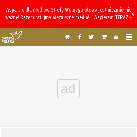
Wsparcie dla mediów Strefy Wolnego Słowa jest niezmiernie
x
ważne! Razem ratujmy niezależne media!
Wspieram TERAZ »
ad