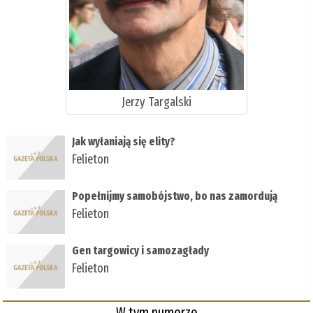
Jerzy Targalski
Jak wyłaniają się elity?
Felieton
Popełnijmy samobójstwo, bo nas zamordują
Felieton
Gen targowicy i samozagłady
Felieton
W tym numerze