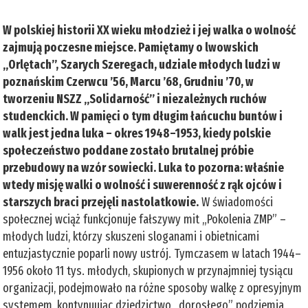
W polskiej historii XX wieku młodzież i jej walka o wolność
zajmują poczesne miejsce. Pamiętamy o lwowskich
„Orlętach”, Szarych Szeregach, udziale młodych ludzi w
poznańskim Czerwcu ’56, Marcu ’68, Grudniu ’70, w
tworzeniu NSZZ „Solidarność” i niezależnych ruchów
studenckich. W pamięci o tym długim łańcuchu buntów i
walk jest jedna luka – okres 1948–1953, kiedy polskie
społeczeństwo poddane zostało brutalnej próbie
przebudowy na wzór sowiecki. Luka to pozorna: właśnie
wtedy misję walki o wolność i suwerenność z rąk ojców i
starszych braci przejęli nastolatkowie.
W świadomości
społecznej wciąż funkcjonuje fałszywy mit „Pokolenia ZMP” –
młodych ludzi, którzy skuszeni sloganami i obietnicami
entuzjastycznie poparli nowy ustrój. Tymczasem w latach 1944–
1956 około 11 tys. młodych, skupionych w przynajmniej tysiącu
organizacji, podejmowało na różne sposoby walkę z opresyjnym
systemem, kontynuując dziedzictwo „dorosłego” podziemia