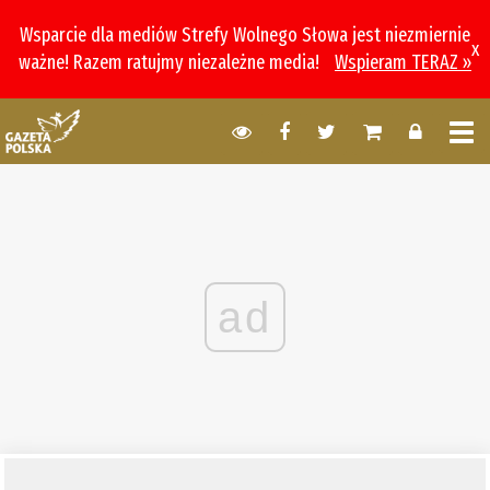
Wsparcie dla mediów Strefy Wolnego Słowa jest niezmiernie
x
ważne! Razem ratujmy niezależne media!
Wspieram TERAZ »
ad