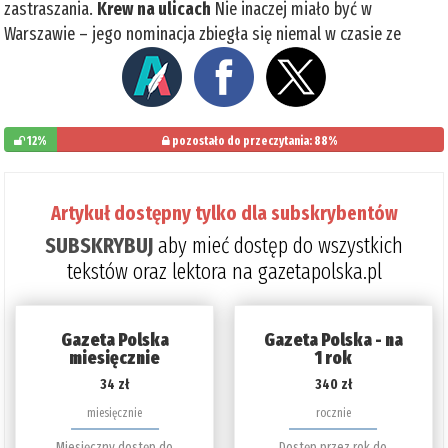
zastraszania.
Krew na ulicach
Nie inaczej miało być w
Warszawie – jego nominacja zbiegła się niemal w czasie ze
12%
pozostało do przeczytania: 88%
Artykuł dostępny tylko dla subskrybentów
SUBSKRYBUJ
aby mieć dostęp do wszystkich
tekstów oraz lektora na gazetapolska.pl
Gazeta Polska
Gazeta Polska - na
miesięcznie
1 rok
34 zł
340 zł
miesięcznie
rocznie
Miesięczny dostęp do
Dostęp przez rok do