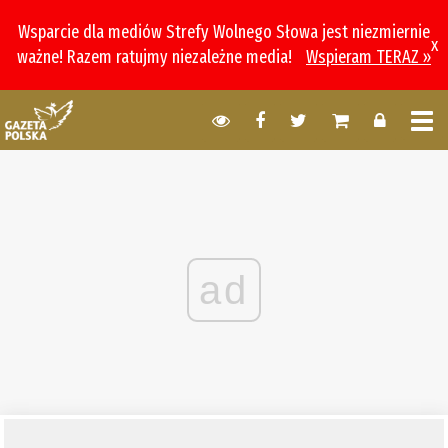
Wsparcie dla mediów Strefy Wolnego Słowa jest niezmiernie
x
ważne! Razem ratujmy niezależne media!
Wspieram TERAZ »
ad