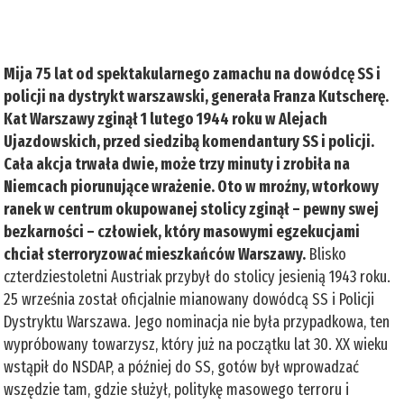
Mija 75 lat od spektakularnego zamachu na dowódcę SS i
policji na dystrykt warszawski, generała Franza Kutscherę.
Kat Warszawy zginął 1 lutego 1944 roku w Alejach
Ujazdowskich, przed siedzibą komendantury SS i policji.
Cała akcja trwała dwie, może trzy minuty i zrobiła na
Niemcach piorunujące wrażenie. Oto w mroźny, wtorkowy
ranek w centrum okupowanej stolicy zginął – pewny swej
bezkarności – człowiek, który masowymi egzekucjami
chciał sterroryzować mieszkańców Warszawy.
Blisko
czterdziestoletni Austriak przybył do stolicy jesienią 1943 roku.
25 września został oficjalnie mianowany dowódcą SS i Policji
Dystryktu Warszawa. Jego nominacja nie była przypadkowa, ten
wypróbowany towarzysz, który już na początku lat 30. XX wieku
wstąpił do NSDAP, a później do SS, gotów był wprowadzać
wszędzie tam, gdzie służył, politykę masowego terroru i