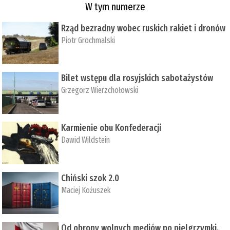
W tym numerze
Rząd bezradny wobec ruskich rakiet i dronów
Piotr Grochmalski
Bilet wstępu dla rosyjskich sabotażystów
Grzegorz Wierzchołowski
Karmienie obu Konfederacji
Dawid Wildstein
Chiński szok 2.0
Maciej Kożuszek
Od obrony wolnych mediów po pielgrzymki,