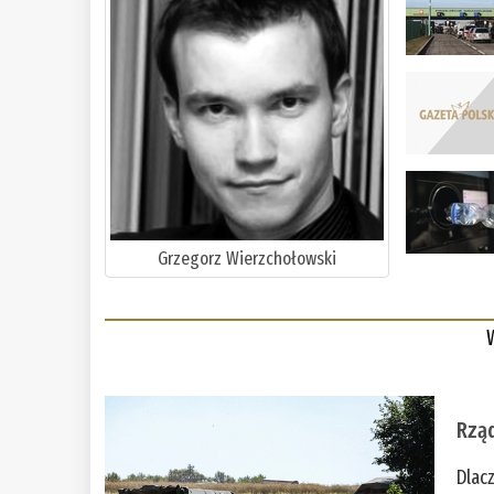
Grzegorz Wierzchołowski
Rząd
Dlac