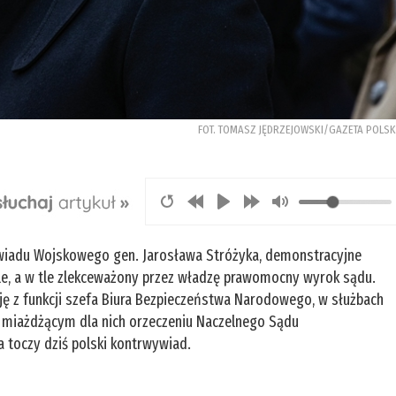
FOT. TOMASZ JĘDRZEJOWSKI/GAZETA POLS
wiadu Wojskowego gen. Jarosława Stróżyka, demonstracyjne
le, a w tle zlekceważony przez władzę prawomocny wyrok sądu.
ę z funkcji szefa Biura Bezpieczeństwa Narodowego, w służbach
o miażdżącym dla nich orzeczeniu Naczelnego Sądu
a toczy dziś polski kontrwywiad.