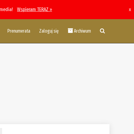
 media!
Wspieram TERAZ »
x
Prenumerata
Zaloguj się
Archiwum