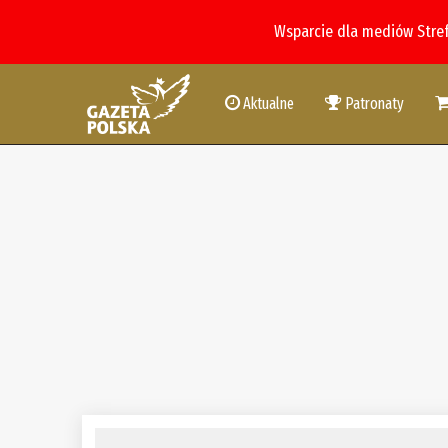
Wsparcie dla mediów Stre
Aktualne
Patronaty