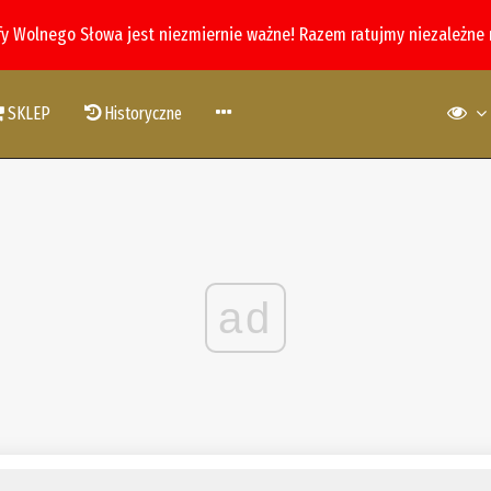
fy Wolnego Słowa jest niezmiernie ważne! Razem ratujmy niezależne
SKLEP
Historyczne
ad