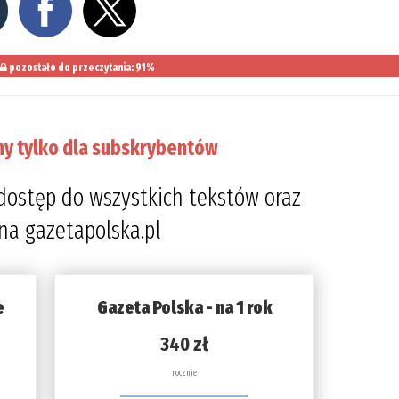
pozostało do przeczytania: 91%
ny tylko dla subskrybentów
dostęp do wszystkich tekstów oraz
 na gazetapolska.pl
e
Gazeta Polska - na 1 rok
340 zł
rocznie