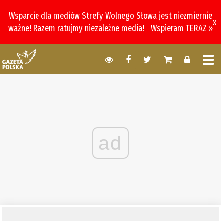
Wsparcie dla mediów Strefy Wolnego Słowa jest niezmiernie
x
ważne! Razem ratujmy niezależne media!
Wspieram TERAZ »
ad