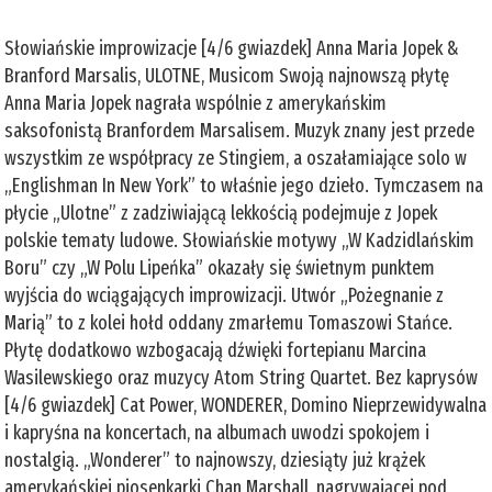
Słowiańskie improwizacje [4/6 gwiazdek] Anna Maria Jopek &
Branford Marsalis, ULOTNE, Musicom Swoją najnowszą płytę
Anna Maria Jopek nagrała wspólnie z amerykańskim
saksofonistą Branfordem Marsalisem. Muzyk znany jest przede
wszystkim ze współpracy ze Stingiem, a oszałamiające solo w
„Englishman In New York” to właśnie jego dzieło. Tymczasem na
płycie „Ulotne” z zadziwiającą lekkością podejmuje z Jopek
polskie tematy ludowe. Słowiańskie motywy „W Kadzidlańskim
Boru” czy „W Polu Lipeńka” okazały się świetnym punktem
wyjścia do wciągających improwizacji. Utwór „Pożegnanie z
Marią” to z kolei hołd oddany zmarłemu Tomaszowi Stańce.
Płytę dodatkowo wzbogacają dźwięki fortepianu Marcina
Wasilewskiego oraz muzycy Atom String Quartet. Bez kaprysów
[4/6 gwiazdek] Cat Power, WONDERER, Domino Nieprzewidywalna
i kapryśna na koncertach, na albumach uwodzi spokojem i
nostalgią. „Wonderer” to najnowszy, dziesiąty już krążek
amerykańskiej piosenkarki Chan Marshall, nagrywającej pod