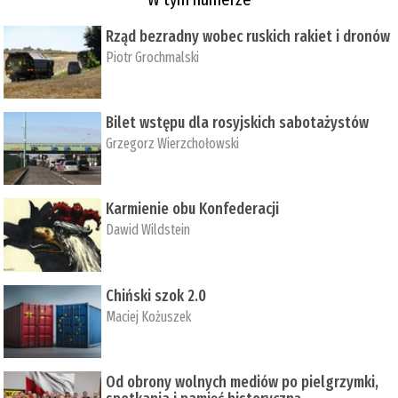
Rząd bezradny wobec ruskich rakiet i dronów
Piotr Grochmalski
Bilet wstępu dla rosyjskich sabotażystów
Grzegorz Wierzchołowski
Karmienie obu Konfederacji
Dawid Wildstein
Chiński szok 2.0
Maciej Kożuszek
Od obrony wolnych mediów po pielgrzymki,