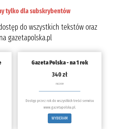
ny tylko dla subskrybentów
dostęp do wszystkich tekstów oraz
 na gazetapolska.pl
e
Gazeta Polska - na 1 rok
340 zł
rocznie
Dostęp przez rok do wszystkich treści serwisu
www.gazetapolska.pl.
WYBIERAM