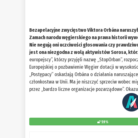
Bezapelacyjne zwycięstwo Viktora Orbána naruszyło
Zamach narodu węgierskiego na prawa historii wywo
Nie negują oni uczciwości głosowania czy prawdziwo
jest ona niezgodna z wolą aktywistów Sorosa, którz
europejscy”, którzy przyjęli nazwę „StopOrban”, rozpoc
Europejskiej o pozbawienie Węgier dotacji w wysokości
„Postępacy” oskarżają Orbána o działania naruszające
członkostwa w Unii. Ma je niszczyć sprzeciw wobec mi
przez „bardzo liczne organizacje pozarządowe”. Okazu
59%