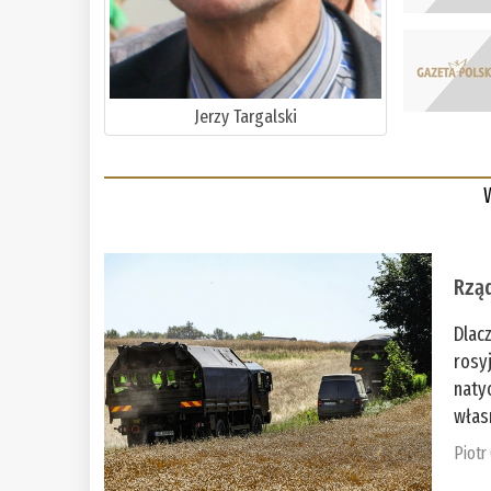
Jerzy Targalski
Rząd
Dlac
rosy
naty
włas
Piotr