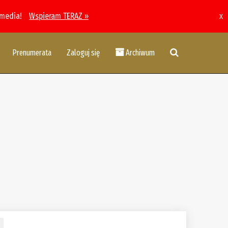
 media!
Wspieram TERAZ »
x
Prenumerata
Zaloguj się
Archiwum