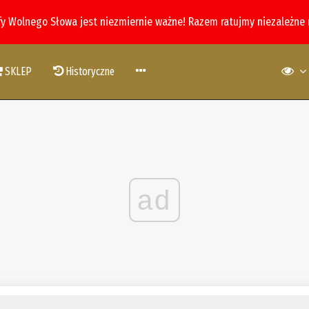
fy Wolnego Słowa jest niezmiernie ważne! Razem ratujmy niezależne
SKLEP
Historyczne
ad