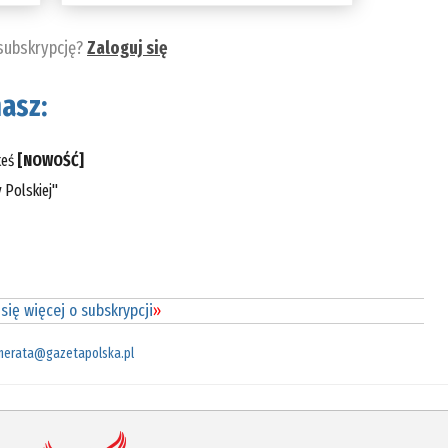
 subskrypcję?
Zaloguj się
asz:
teś
[NOWOŚĆ]
 Polskiej"
się więcej o subskrypcji
»
merata@gazetapolska.pl