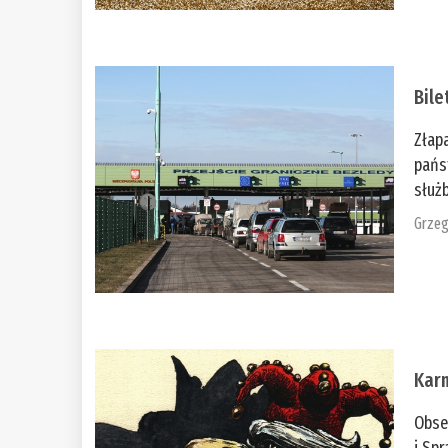
Bile
Złap
pańs
służb
Grzeg
Kar
Obse