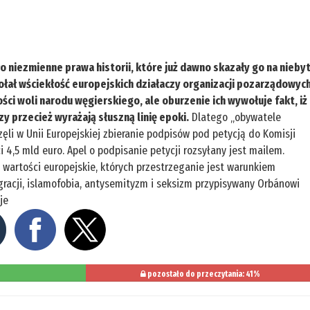
 niezmienne prawa historii, które już dawno skazały go na niebyt
łał wściekłość europejskich działaczy organizacji pozarządowych
ści woli narodu węgierskiego, ale oburzenie ich wywołuje fakt, iż
y przecież wyrażają słuszną linię epoki.
Dlatego „obywatele
zęli w Unii Europejskiej zbieranie podpisów pod petycją do Komisji
 4,5 mld euro. Apel o podpisanie petycji rozsyłany jest mailem.
 wartości europejskie, których przestrzeganie jest warunkiem
gracji, islamofobia, antysemityzm i seksizm przypisywany Orbánowi
je
pozostało do przeczytania: 41%