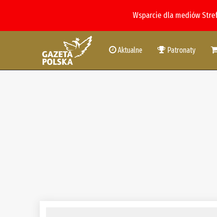
Wsparcie dla mediów Stre
Aktualne
Patronaty