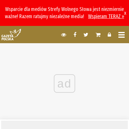
Wsparcie dla mediów Strefy Wolnego Słowa jest niezmiernie
x
ważne! Razem ratujmy niezależne media!
Wspieram TERAZ »
ad