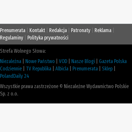
Prenumerata
|
Kontakt
|
Redakcja
|
Patronaty
|
Reklama
|
Regulaminy
|
Polityka prywatności
Strefa Wolnego Słowa:
Niezależna
|
Nowe Państwo
|
VOD
|
Nasze Blogi
|
Gazeta Polska
Codziennie
|
TV Republika
|
Albicla
|
Prenumerata
|
Sklep
|
PolandDaily 24
Wszystkie prawa zastrzeżone © Niezależne Wydawnictwo Polskie
Sp. z o.o.