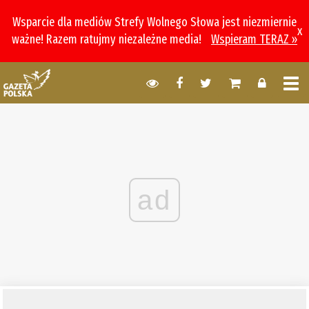
Wsparcie dla mediów Strefy Wolnego Słowa jest niezmiernie
x
ważne! Razem ratujmy niezależne media!
Wspieram TERAZ »
ad