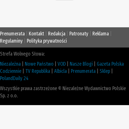
Prenumerata
|
Kontakt
|
Redakcja
|
Patronaty
|
Reklama
|
Regulaminy
|
Polityka prywatności
Strefa Wolnego Słowa:
Niezależna
|
Nowe Państwo
|
VOD
|
Nasze Blogi
|
Gazeta Polska
Codziennie
|
TV Republika
|
Albicla
|
Prenumerata
|
Sklep
|
PolandDaily 24
Wszystkie prawa zastrzeżone © Niezależne Wydawnictwo Polskie
Sp. z o.o.