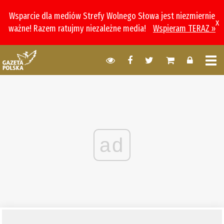
Wsparcie dla mediów Strefy Wolnego Słowa jest niezmiernie
x
ważne! Razem ratujmy niezależne media!
Wspieram TERAZ »
ad