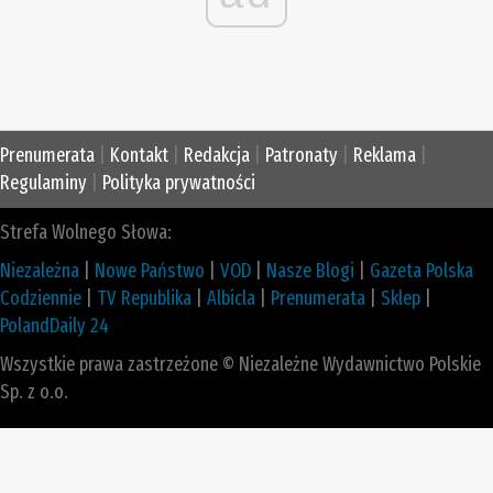
Prenumerata
|
Kontakt
|
Redakcja
|
Patronaty
|
Reklama
|
Regulaminy
|
Polityka prywatności
Strefa Wolnego Słowa:
Niezależna
|
Nowe Państwo
|
VOD
|
Nasze Blogi
|
Gazeta Polska
Codziennie
|
TV Republika
|
Albicla
|
Prenumerata
|
Sklep
|
PolandDaily 24
Wszystkie prawa zastrzeżone © Niezależne Wydawnictwo Polskie
Sp. z o.o.