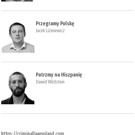
Przegramy Polskę
Jacek Liziniewicz
Patrzmy na Hiszpanię
Dawid Wildstein
https://criminallawpoland.com