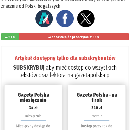
znacznie od Polski bogatszych.
14%
pozostało do przeczytania: 86%
Artykuł dostępny tylko dla subskrybentów
SUBSKRYBUJ
aby mieć dostęp do wszystkich
tekstów oraz lektora na gazetapolska.pl
Gazeta Polska
Gazeta Polska - na
miesięcznie
1 rok
34 zł
340 zł
miesięcznie
rocznie
Miesięczny dostęp do
Dostęp przez rok do