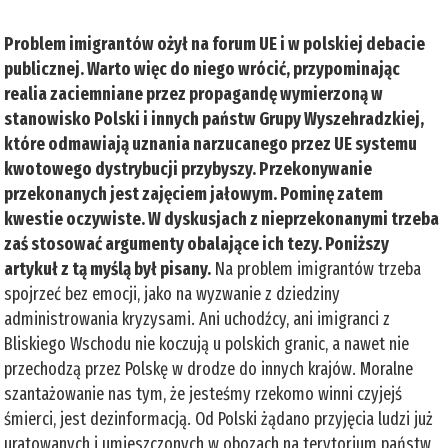
Problem imigrantów ożył na forum UE i w polskiej debacie
publicznej. Warto więc do niego wrócić, przypominając
realia zaciemniane przez propagandę wymierzoną w
stanowisko Polski i innych państw Grupy Wyszehradzkiej,
które odmawiają uznania narzucanego przez UE systemu
kwotowego dystrybucji przybyszy. Przekonywanie
przekonanych jest zajęciem jałowym. Pominę zatem
kwestie oczywiste. W dyskusjach z nieprzekonanymi trzeba
zaś stosować argumenty obalające ich tezy. Poniższy
artykuł z tą myślą był pisany.
Na problem imigrantów trzeba
spojrzeć bez emocji, jako na wyzwanie z dziedziny
administrowania kryzysami. Ani uchodźcy, ani imigranci z
Bliskiego Wschodu nie koczują u polskich granic, a nawet nie
przechodzą przez Polskę w drodze do innych krajów. Moralne
szantażowanie nas tym, że jesteśmy rzekomo winni czyjejś
śmierci, jest dezinformacją. Od Polski żądano przyjęcia ludzi już
uratowanych i umieszczonych w obozach na terytorium państw