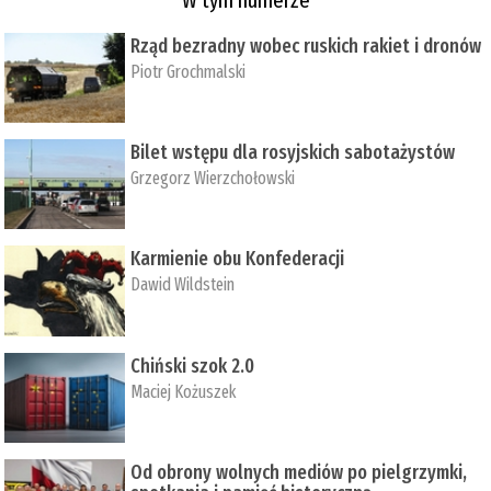
Rząd bezradny wobec ruskich rakiet i dronów
Piotr Grochmalski
Bilet wstępu dla rosyjskich sabotażystów
Grzegorz Wierzchołowski
Karmienie obu Konfederacji
Dawid Wildstein
Chiński szok 2.0
Maciej Kożuszek
Od obrony wolnych mediów po pielgrzymki,