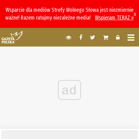
Wsparcie dla mediów Strefy Wolnego Słowa jest niezmiernie
x
ważne! Razem ratujmy niezależne media!
Wspieram TERAZ »
ad