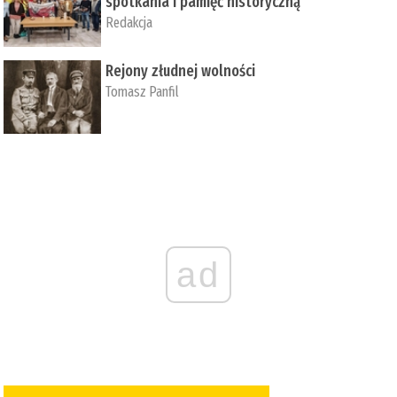
spotkania i pamięć historyczną
Redakcja
Rejony złudnej wolności
Tomasz Panfil
ad