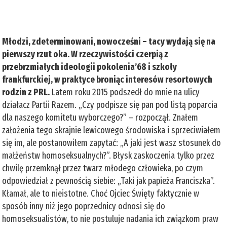
Młodzi, zdeterminowani, nowocześni – tacy wydają się na
pierwszy rzut oka. W rzeczywistości czerpią z
przebrzmiałych ideologii pokolenia’68 i szkoły
frankfurckiej, w praktyce broniąc interesów resortowych
rodzin z PRL.
Latem roku 2015 podszedł do mnie na ulicy
działacz Partii Razem. „Czy podpisze się pan pod listą poparcia
dla naszego komitetu wyborczego?” – rozpoczął. Znałem
założenia tego skrajnie lewicowego środowiska i sprzeciwiałem
się im, ale postanowiłem zapytać: „A jaki jest wasz stosunek do
małżeństw homoseksualnych?”. Błysk zaskoczenia tylko przez
chwilę przemknął przez twarz młodego człowieka, po czym
odpowiedział z pewnością siebie: „Taki jak papieża Franciszka”.
Kłamał, ale to nieistotne. Choć Ojciec Święty faktycznie w
sposób inny niż jego poprzednicy odnosi się do
homoseksualistów, to nie postuluje nadania ich związkom praw