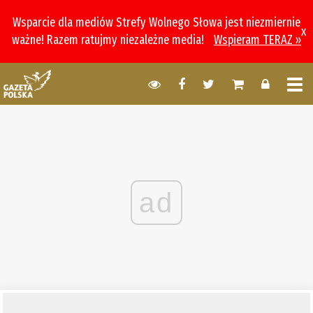
Wsparcie dla mediów Strefy Wolnego Słowa jest niezmiernie
x
ważne! Razem ratujmy niezależne media!
Wspieram TERAZ »
ad