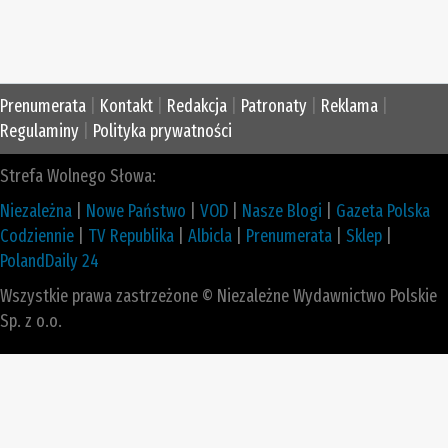
Prenumerata
|
Kontakt
|
Redakcja
|
Patronaty
|
Reklama
|
Regulaminy
|
Polityka prywatności
Strefa Wolnego Słowa:
Niezależna
|
Nowe Państwo
|
VOD
|
Nasze Blogi
|
Gazeta Polska
Codziennie
|
TV Republika
|
Albicla
|
Prenumerata
|
Sklep
|
PolandDaily 24
Wszystkie prawa zastrzeżone © Niezależne Wydawnictwo Polskie
Sp. z o.o.