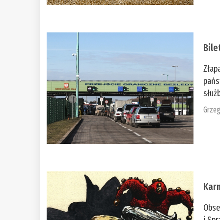
Bile
Złap
pańs
służb
Grzeg
Kar
Obse