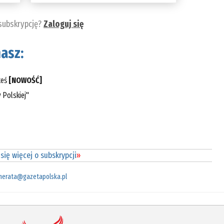
 subskrypcję?
Zaloguj się
asz:
teś
[NOWOŚĆ]
 Polskiej"
się więcej o subskrypcji
»
merata@gazetapolska.pl