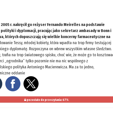
 2005 r. nakręcił go reżyser Fernando Meirelles na podstawie
y polityki i dyplomacji, pracując jako sekretarz ambasady w Bonn i
a, których dopuszczają się wielkie koncerny farmaceutyczne na
wanie Tessy, młodej kobiety, która wpadła na trop firmy testującej
tyjskiego dyplomatę. Rozpoczyna on wbrew wszystkim własne śledztwo.
trafia na trop światowego spisku, choć wie, że może go to kosztowa
rci „ogrodnika” tylko pozornie nie ma nic wspólnego z
olskiego polityka Antoniego Macierewicza. Ma za to jedno,
aniczne oddanie
pozostało do przeczytania: 67%