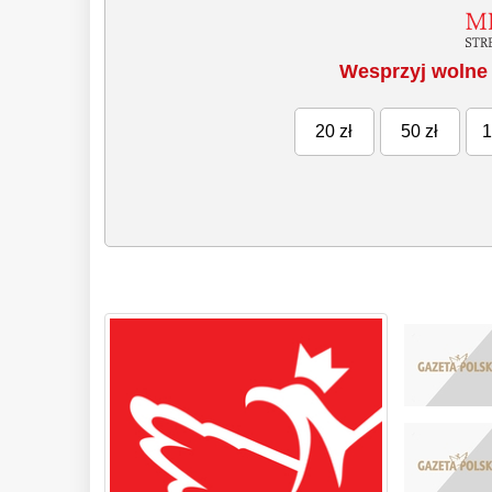
Wesprzyj wolne 
20 zł
50 zł
1