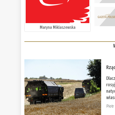
Maryna Miklaszewska
Rząd
Dlac
rosy
naty
włas
Piotr