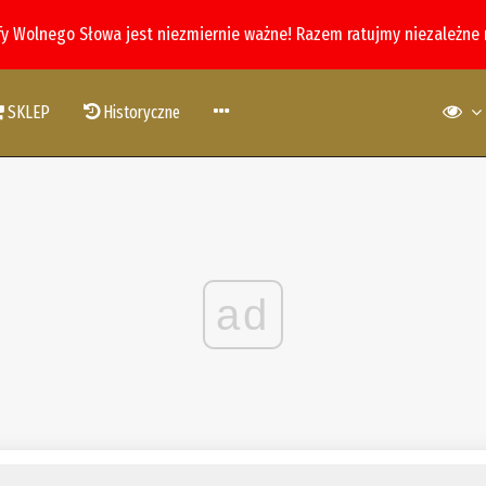
fy Wolnego Słowa jest niezmiernie ważne! Razem ratujmy niezależne
SKLEP
Historyczne
ad