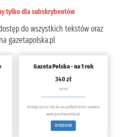
ny tylko dla subskrybentów
dostęp do wszystkich tekstów oraz
 na gazetapolska.pl
e
Gazeta Polska - na 1 rok
340 zł
rocznie
Dostęp przez rok do wszystkich treści serwisu
www.gazetapolska.pl.
WYBIERAM