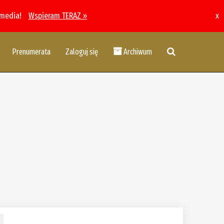
 media!
Wspieram TERAZ »
x
Prenumerata
Zaloguj się
Archiwum