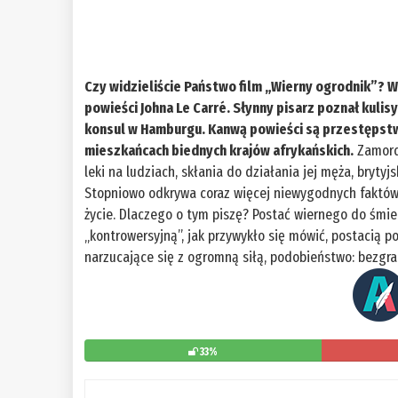
Czy widzieliście Państwo film „Wierny ogrodnik”? W
powieści Johna Le Carré. Słynny pisarz poznał kulis
konsul w Hamburgu. Kanwą powieści są przestępstw
mieszkańcach biednych krajów afrykańskich.
Zamordo
leki na ludziach, skłania do działania jej męża, bry
Stopniowo odkrywa coraz więcej niewygodnych faktów, 
życie. Dlaczego o tym piszę? Postać wiernego do śmie
„kontrowersyjną”, jak przywykło się mówić, postacią p
narzucające się z ogromną siłą, podobieństwo: bezgr
33%