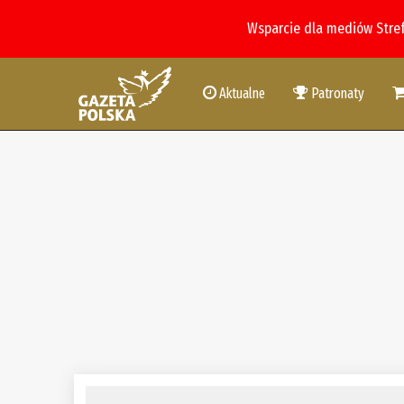
Wsparcie dla mediów Stre
Aktualne
Patronaty