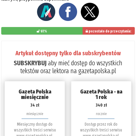
61%
pozostało do przeczytania:
39%
Artykuł dostępny tylko dla subskrybentów
SUBSKRYBUJ
aby mieć dostęp do wszystkich
tekstów oraz lektora na gazetapolska.pl
Gazeta Polska
Gazeta Polska - na
miesięcznie
1 rok
34 zł
340 zł
miesięcznie
rocznie
Miesięczny dostęp do
Dostęp przez rok do
wszystkich treści serwisu
wszystkich treści serwisu
www.gazetapolska.pl.
www.gazetapolska.pl.