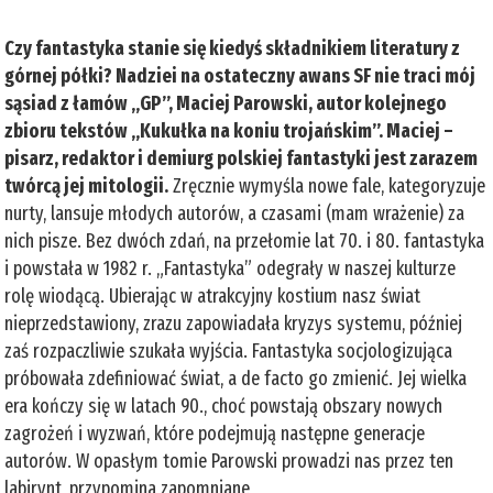
Czy fantastyka stanie się kiedyś składnikiem literatury z
górnej półki? Nadziei na ostateczny awans SF nie traci mój
sąsiad z łamów „GP”, Maciej Parowski, autor kolejnego
zbioru tekstów „Kukułka na koniu trojańskim”. Maciej –
pisarz, redaktor i demiurg polskiej fantastyki jest zarazem
twórcą jej mitologii.
Zręcznie wymyśla nowe fale, kategoryzuje
nurty, lansuje młodych autorów, a czasami (mam wrażenie) za
nich pisze. Bez dwóch zdań, na przełomie lat 70. i 80. fantastyka
i powstała w 1982 r. „Fantastyka” odegrały w naszej kulturze
rolę wiodącą. Ubierając w atrakcyjny kostium nasz świat
nieprzedstawiony, zrazu zapowiadała kryzys systemu, później
zaś rozpaczliwie szukała wyjścia. Fantastyka socjologizująca
próbowała zdefiniować świat, a de facto go zmienić. Jej wielka
era kończy się w latach 90., choć powstają obszary nowych
zagrożeń i wyzwań, które podejmują następne generacje
autorów. W opasłym tomie Parowski prowadzi nas przez ten
labirynt, przypomina zapomniane