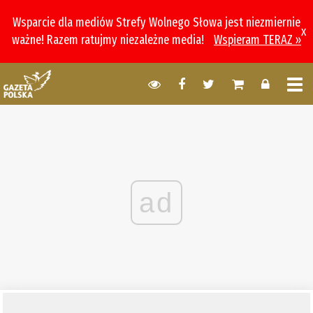
Wsparcie dla mediów Strefy Wolnego Słowa jest niezmiernie
x
ważne! Razem ratujmy niezależne media!
Wspieram TERAZ »
ad