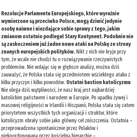
Rezolucje Parlamentu Europejskiego, które wyraźnie
wymierzone są przeciwko Polsce, mogą dziwić jedynie
osoby naiwne i niezdające sobie sprawy z tego, jakim
zmianom ostatnio podlegał Stary Kontynent. Podobnie nie
są zaskoczeniem już żadne nowe ataki na Polskę ze strony
znanych europejskich polityków.
Nikt z nich nie kryje przy
tym, że wcale nie chodzi tu o rozwiązywanie rzeczywistych
problemów. Nie wdając się w głębsze analizy, można dziś
zauważyć, że Polska stała się przedmiotem wściekłego ataku z
kilku przyczyn i kilku powodów.
Ostatni bastion katolicyzmu
Nie ulega dziś wątpliwości, że nasz kraj jest najbardziej
katolickim państwem i narodem w Europie. Po upadku żywej i
masowej religijności w Irlandii i Hiszpanii, Polska stała się zatem
priorytetem wszystkich tych organizacji i struktur, które
katolicyzm obrały sobie jako główny cel zniszczenia. Ostatnia –
przeprowadzona spontanicznie przez Polaków i
niekoordynowana przez kościelną hierarchię –