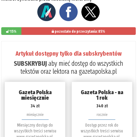
15%
pozostało do przeczytania: 85%
Artykuł dostępny tylko dla subskrybentów
SUBSKRYBUJ
aby mieć dostęp do wszystkich
tekstów oraz lektora na gazetapolska.pl
Gazeta Polska
Gazeta Polska - na
miesięcznie
1 rok
34 zł
340 zł
miesięcznie
rocznie
Miesięczny dostęp do
Dostęp przez rok do
wszystkich treści serwisu
wszystkich treści serwisu
www.gazetapolska.pl.
www.gazetapolska.pl.