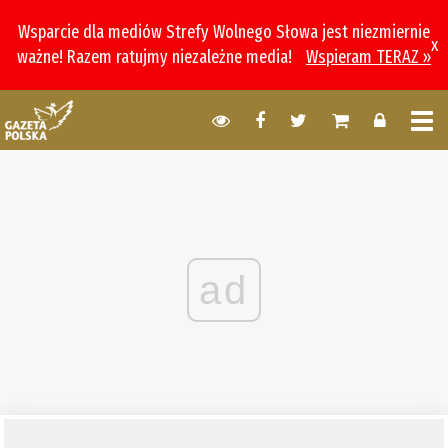
Wsparcie dla mediów Strefy Wolnego Słowa jest niezmiernie
x
ważne! Razem ratujmy niezależne media!
Wspieram TERAZ »
ad