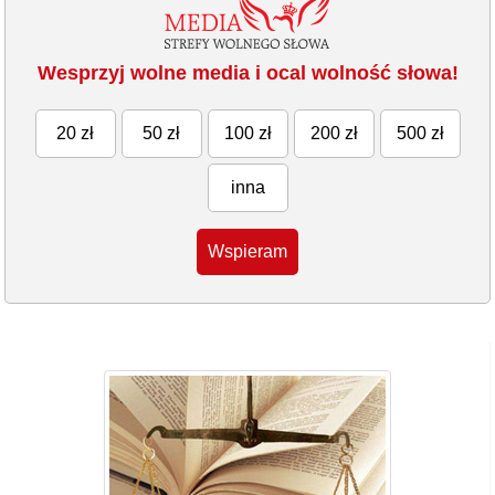
Wesprzyj wolne media i ocal wolność słowa!
20 zł
50 zł
100 zł
200 zł
500 zł
inna
Wspieram