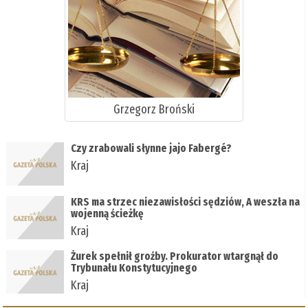
Grzegorz Broński
Czy zrabowali słynne jajo Fabergé?
Kraj
KRS ma strzec niezawisłości sędziów, A weszła na
wojenną ścieżkę
Kraj
Żurek spełnił groźby. Prokurator wtargnął do
Trybunału Konstytucyjnego
Kraj