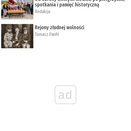
spotkania i pamięć historyczną
Redakcja
Rejony złudnej wolności
Tomasz Panfil
ad