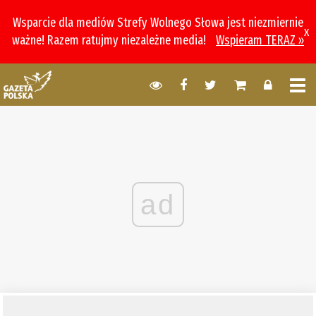
Wsparcie dla mediów Strefy Wolnego Słowa jest niezmiernie
x
ważne! Razem ratujmy niezależne media!
Wspieram TERAZ »
ad