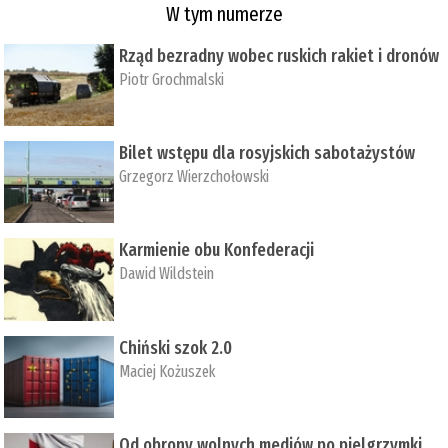
W tym numerze
Rząd bezradny wobec ruskich rakiet i dronów
Piotr Grochmalski
Bilet wstępu dla rosyjskich sabotażystów
Grzegorz Wierzchołowski
Karmienie obu Konfederacji
Dawid Wildstein
Chiński szok 2.0
Maciej Kożuszek
Od obrony wolnych mediów po pielgrzymki,