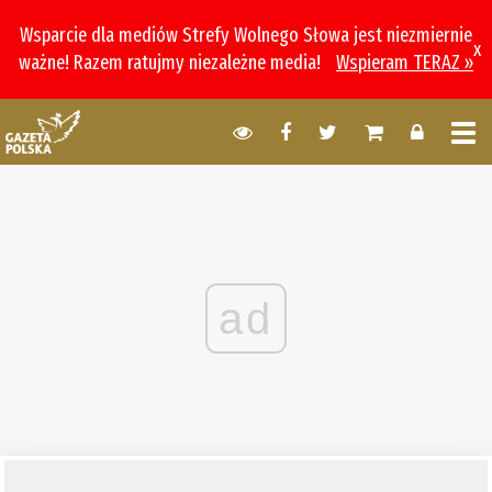
Wsparcie dla mediów Strefy Wolnego Słowa jest niezmiernie
x
ważne! Razem ratujmy niezależne media!
Wspieram TERAZ »
ad