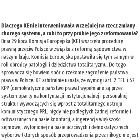
Dlaczego KE nie interweniowała wcześniej na rzecz zmiany
chorego systemu, a robi to przy próbie jego zreformowania?
Dnia 29 lipca Komisja Europejska (KE) wszczęła procedurę
prawną przeciw Polsce w związku z reformą sądownictwa w
naszym kraju. Komisja Europejska postawiła się tym samym w
roli obrońcy patologii i dziedzictwa totalitaryzmu. Do tego
sprowadza się bowiem spór o rzekome zagrożenie państwa
prawa w Polsce. KE arbitralnie uznała, że wymogi art. 2 TEU i 47
KPP (demokratyczne państwo prawa) wypełniane są przez
system oparty na kontynuacji instytucjonalnej i personalnej
struktur wywodzących się wprost z totalitarnego ustroju
komunistycznego PRL, nigdy nie podległych żadnej reformie i
odtwarzanych na bazie kooptacji, a ingerencja większości
sejmowej, wyłonionej na bazie uczciwych i demokratycznych
wyborów (których sposób przeprowadzenia przez nikogo nie jest