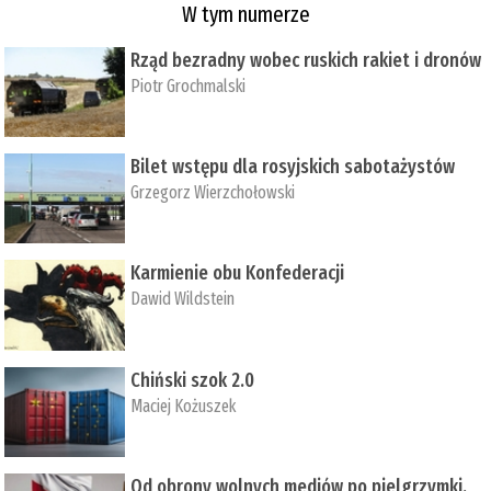
W tym numerze
Rząd bezradny wobec ruskich rakiet i dronów
Piotr Grochmalski
Bilet wstępu dla rosyjskich sabotażystów
Grzegorz Wierzchołowski
Karmienie obu Konfederacji
Dawid Wildstein
Chiński szok 2.0
Maciej Kożuszek
Od obrony wolnych mediów po pielgrzymki,