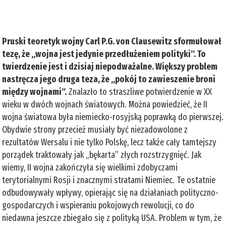
Pruski teoretyk wojny Carl P.G. von Clausewitz sformułował
tezę, że „wojna jest jedynie przedłużeniem polityki”. To
twierdzenie jest i dzisiaj niepodważalne. Większy problem
nastręcza jego druga teza, że „pokój to zawieszenie broni
między wojnami”.
Znalazło to straszliwe potwierdzenie w XX
wieku w dwóch wojnach światowych. Można powiedzieć, że II
wojna światowa była niemiecko-rosyjską poprawką do pierwszej.
Obydwie strony przecież musiały być niezadowolone z
rezultatów Wersalu i nie tylko Polskę, lecz także cały tamtejszy
porządek traktowały jak „bękarta” złych rozstrzygnięć. Jak
wiemy, II wojna zakończyła się wielkimi zdobyczami
terytorialnymi Rosji i znacznymi stratami Niemiec. Te ostatnie
odbudowywały wpływy, opierając się na działaniach polityczno-
gospodarczych i wspieraniu pokojowych rewolucji, co do
niedawna jeszcze zbiegało się z polityką USA. Problem w tym, że