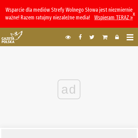
Wsparcie dla mediów Strefy Wolnego Słowa jest niezmiernie
x
ważne! Razem ratujmy niezależne media!
Wspieram TERAZ »
ad