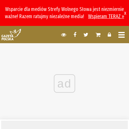
Wsparcie dla mediów Strefy Wolnego Słowa jest niezmiernie
x
ważne! Razem ratujmy niezależne media!
Wspieram TERAZ »
ad