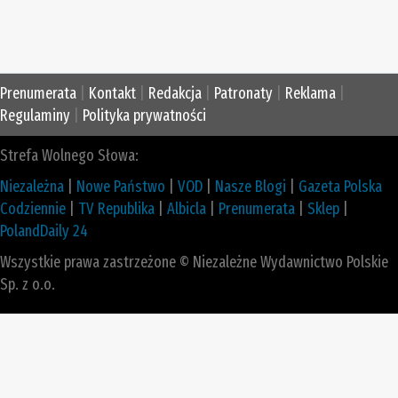
Prenumerata
|
Kontakt
|
Redakcja
|
Patronaty
|
Reklama
|
Regulaminy
|
Polityka prywatności
Strefa Wolnego Słowa:
Niezależna
|
Nowe Państwo
|
VOD
|
Nasze Blogi
|
Gazeta Polska
Codziennie
|
TV Republika
|
Albicla
|
Prenumerata
|
Sklep
|
PolandDaily 24
Wszystkie prawa zastrzeżone © Niezależne Wydawnictwo Polskie
Sp. z o.o.