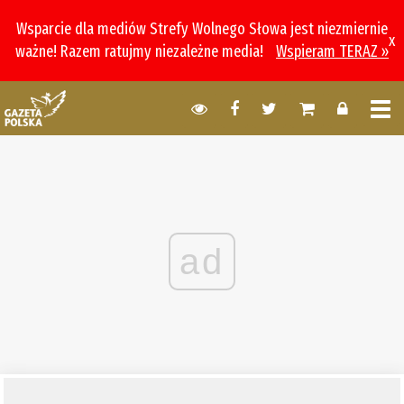
Wsparcie dla mediów Strefy Wolnego Słowa jest niezmiernie
x
ważne! Razem ratujmy niezależne media!
Wspieram TERAZ »
ad