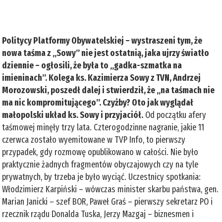
Politycy Platformy Obywatelskiej – wystraszeni tym, że
nowa taśma z „Sowy” nie jest ostatnią, jaka ujrzy światło
dziennie – ogłosili, że była to „gadka-szmatka na
imieninach”. Kolega ks. Kazimierza Sowy z TVN, Andrzej
Morozowski, poszedł dalej i stwierdził, że „na taśmach nie
ma nic kompromitującego”. Czyżby? Oto jak wyglądał
małopolski układ ks. Sowy i przyjaciół.
Od początku afery
taśmowej minęły trzy lata. Czterogodzinne nagranie, jakie 11
czerwca zostało wyemitowane w TVP Info, to pierwszy
przypadek, gdy rozmowę opublikowano w całości. Nie było
praktycznie żadnych fragmentów obyczajowych czy na tyle
prywatnych, by trzeba je było wyciąć. Uczestnicy spotkania:
Włodzimierz Karpiński – wówczas minister skarbu państwa, gen.
Marian Janicki – szef BOR, Paweł Graś – pierwszy sekretarz PO i
rzecznik rządu Donalda Tuska, Jerzy Mazgaj – biznesmen i