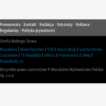
Prenumerata
|
Kontakt
|
Redakcja
|
Patronaty
|
Reklama
|
Regulaminy
|
Polityka prywatności
Strefa Wolnego Słowa:
Niezależna
|
Nowe Państwo
|
VOD
|
Nasze Blogi
|
Gazeta Polska
Codziennie
|
TV Republika
|
Albicla
|
Prenumerata
|
Sklep
|
PolandDaily 24
Wszystkie prawa zastrzeżone © Niezależne Wydawnictwo Polskie
Sp. z o.o.