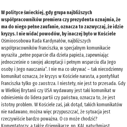
W polityce świeckiej, gdy grupa najbliższych
współpracowników premiera czy prezydenta oznajmia, że
ma do niego pełne zaufanie, oznacza to zazwyczaj, że idzie
kryzys. I nie widać powodów, by inaczej było w Kościele
Ośmioosobowa Rada Kardynałów, najbliższych
współpracowników Franciszka, w specjalnym komunikacie
wyraziła „pełne poparcie dla dzieła papieża, zapewniając
jednocześnie o swojej akceptacji i pełnym wsparciu dla Jego
osoby i Jego nauczania”. I nie ma co ukrywać – tak niecodzienny
komunikat oznacza, że kryzys w Kościele narasta, a pontyfikat
Franciszka tylko go zaostrza. I niestety, nie jest to przesada. Gdy
w Wielkiej Brytanii czy USA wydawany jest taki komunikat w
odniesieniu do lidera partii czy państwa, oznacza to, że jest
istotny problem. W Kościele zaś, jak dotąd, takich komunikatów
nie nadawano, można więc przypuszczać, że sytuacja jest
rzeczywiście bardzo poważna. O co może chodzić?
Komentatorzy, a także dziennikarze, np. KAI, natychmiast