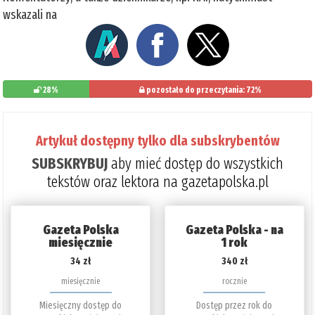
wskazali na
28%
pozostało do przeczytania: 72%
Artykuł dostępny tylko dla subskrybentów
SUBSKRYBUJ
aby mieć dostęp do wszystkich
tekstów oraz lektora na gazetapolska.pl
Gazeta Polska
Gazeta Polska - na
miesięcznie
1 rok
34 zł
340 zł
miesięcznie
rocznie
Miesięczny dostęp do
Dostęp przez rok do