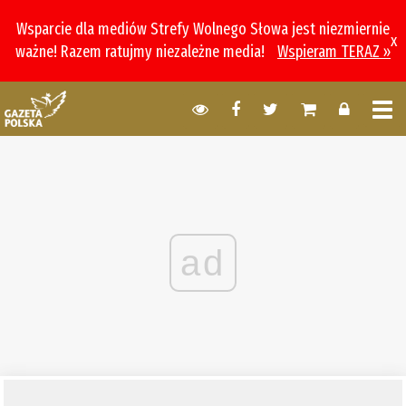
Wsparcie dla mediów Strefy Wolnego Słowa jest niezmiernie
x
ważne! Razem ratujmy niezależne media!
Wspieram TERAZ »
ad