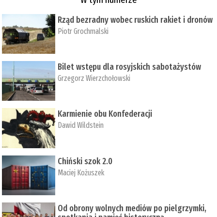
Rząd bezradny wobec ruskich rakiet i dronów
Piotr Grochmalski
Bilet wstępu dla rosyjskich sabotażystów
Grzegorz Wierzchołowski
Karmienie obu Konfederacji
Dawid Wildstein
Chiński szok 2.0
Maciej Kożuszek
Od obrony wolnych mediów po pielgrzymki,