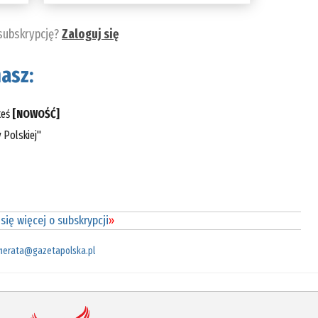
 subskrypcję?
Zaloguj się
asz:
teś
[NOWOŚĆ]
 Polskiej"
się więcej o subskrypcji
»
merata@gazetapolska.pl