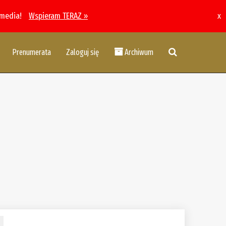
 media!
Wspieram TERAZ »
x
Prenumerata
Zaloguj się
Archiwum