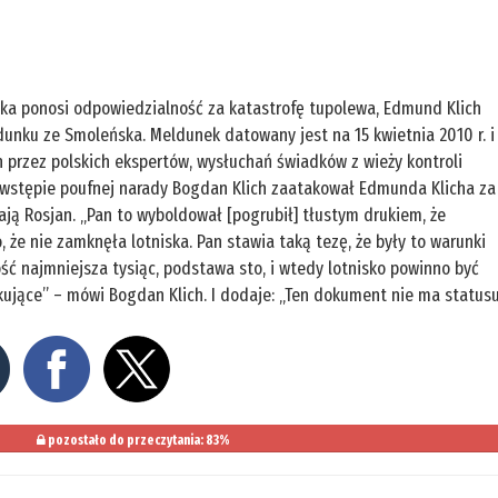
ska ponosi odpowiedzialność za katastrofę tupolewa, Edmund Klich
unku ze Smoleńska. Meldunek datowany jest na 15 kwietnia 2010 r. i
przez polskich ekspertów, wysłuchań świadków z wieży kontroli
a wstępie poufnej narady Bogdan Klich zaatakował Edmunda Klicha za
ją Rosjan. „Pan to wyboldował [pogrubił] tłustym drukiem, że
 że nie zamknęła lotniska. Pan stawia taką tezę, że były to warunki
ść najmniejsza tysiąc, podstawa sto, i wtedy lotnisko powinno być
akujące” – mówi Bogdan Klich. I dodaje: „Ten dokument nie ma status
pozostało do przeczytania: 83%