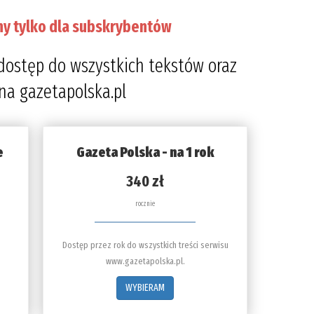
ny tylko dla subskrybentów
dostęp do wszystkich tekstów oraz
 na gazetapolska.pl
e
Gazeta Polska - na 1 rok
340 zł
rocznie
Dostęp przez rok do wszystkich treści serwisu
www.gazetapolska.pl.
WYBIERAM