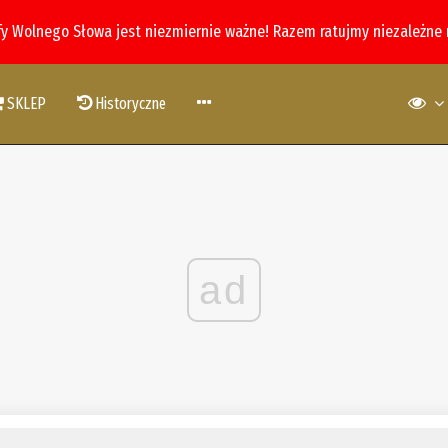
fy Wolnego Słowa jest niezmiernie ważne! Razem ratujmy niezależne
SKLEP
Historyczne
ad