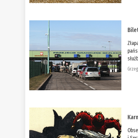
Bile
Złap
pańs
służb
Grzeg
Kar
Obse