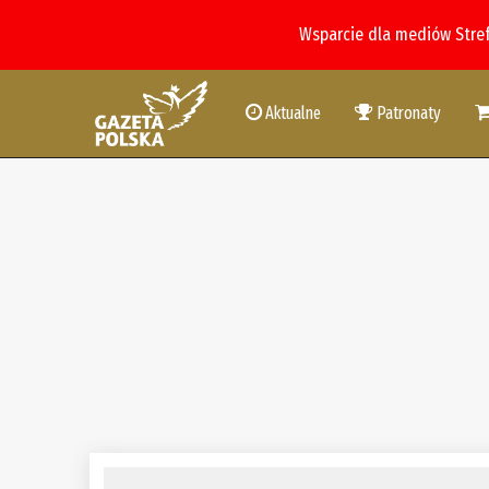
Wsparcie dla mediów Stre
Aktualne
Patronaty