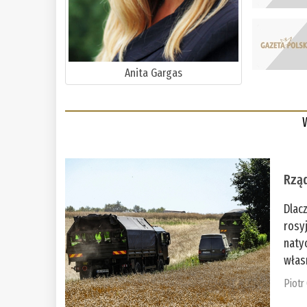
Anita Gargas
Rząd
Dlac
rosy
naty
włas
Piotr