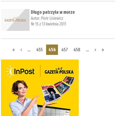
Długo patrzyła w morze
Autor:
Piotr Lisiewicz
Nr 15 z 13 kwietnia 2011
Pages
«
‹
…
455
456
457
458
…
›
»