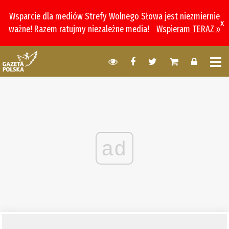
Wsparcie dla mediów Strefy Wolnego Słowa jest niezmiernie
x
ważne! Razem ratujmy niezależne media!
Wspieram TERAZ »
ad