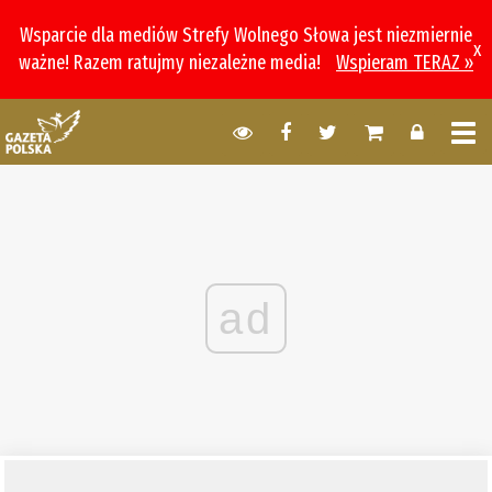
Wsparcie dla mediów Strefy Wolnego Słowa jest niezmiernie
x
ważne! Razem ratujmy niezależne media!
Wspieram TERAZ »
ad