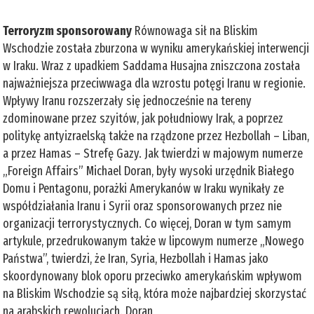
Terroryzm sponsorowany
Równowaga sił na Bliskim
Wschodzie została zburzona w wyniku amerykańskiej interwencji
w Iraku. Wraz z upadkiem Saddama Husajna zniszczona została
najważniejsza przeciwwaga dla wzrostu potęgi Iranu w regionie.
Wpływy Iranu rozszerzały się jednocześnie na tereny
zdominowane przez szyitów, jak południowy Irak, a poprzez
politykę antyizraelską także na rządzone przez Hezbollah – Liban,
a przez Hamas – Strefę Gazy. Jak twierdzi w majowym numerze
„Foreign Affairs” Michael Doran, były wysoki urzędnik Białego
Domu i Pentagonu, porażki Amerykanów w Iraku wynikały ze
współdziałania Iranu i Syrii oraz sponsorowanych przez nie
organizacji terrorystycznych. Co więcej, Doran w tym samym
artykule, przedrukowanym także w lipcowym numerze „Nowego
Państwa”, twierdzi, że Iran, Syria, Hezbollah i Hamas jako
skoordynowany blok oporu przeciwko amerykańskim wpływom
na Bliskim Wschodzie są siłą, która może najbardziej skorzystać
na arabskich rewolucjach. Doran