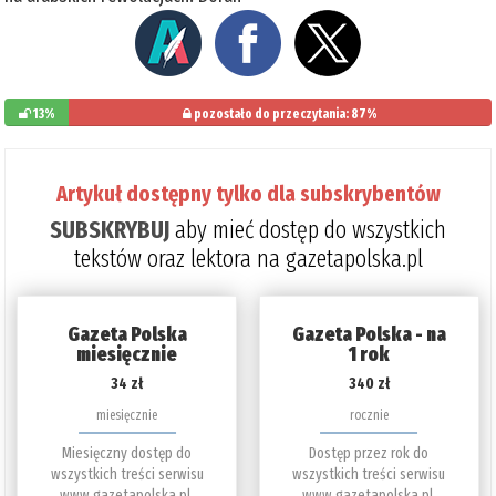
13%
pozostało do przeczytania: 87%
Artykuł dostępny tylko dla subskrybentów
SUBSKRYBUJ
aby mieć dostęp do wszystkich
tekstów oraz lektora na gazetapolska.pl
Gazeta Polska
Gazeta Polska - na
miesięcznie
1 rok
34 zł
340 zł
miesięcznie
rocznie
Miesięczny dostęp do
Dostęp przez rok do
wszystkich treści serwisu
wszystkich treści serwisu
www.gazetapolska.pl.
www.gazetapolska.pl.