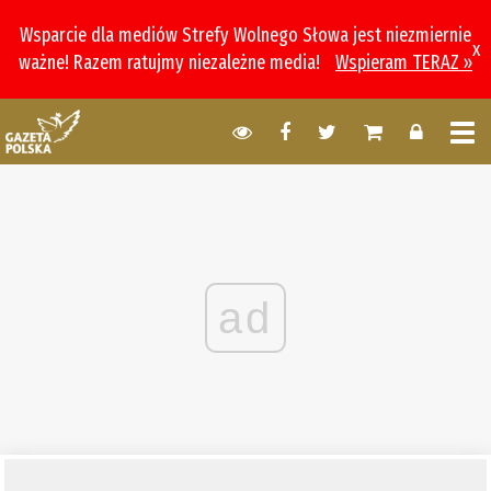
Wsparcie dla mediów Strefy Wolnego Słowa jest niezmiernie
x
ważne! Razem ratujmy niezależne media!
Wspieram TERAZ »
ad