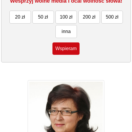
Wesprzyj wolne media i ocal wolność słowa!
20 zł
50 zł
100 zł
200 zł
500 zł
inna
Wspieram