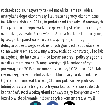
Podatek Tobina, nazywany tak od nazwiska Jamesa Tobina,
amerykańskiego ekonomisty i laureata nagrody ekonomicznej
im. Alfreda Nobla z 1981 r., to podatek od transakcji finansowych.
Francja postuluje wprowadzenie go w całej strefie euro i na tym
najbardziej zależało Sarkozy’emu. Angela Merkel z kolei pragnie,
by wszystkie państwa euro zobowiązały się do utrzymania
deficytu budżetowego w określonych granicach. Zobowiązanie
to, na wzór Niemiec, powinny wprowadzić do konstytucji, i to jak
najszybciej, do lata 2012 r. – co komentatorzy i politycy zgodnie
uznali za mało realne. W myśl konstytucji Niemiec deficyt,
poczynając od 2016 r., nie może przekroczyć 0,35 proc. PKB. Tak
czy inaczej, szczyt spełnił zadanie, które paryski dziennik „Le
Figaro” podsumował krótko: „Chciano pokazać, że podczas
letniej burzy ster strefy euro trzyma kapitan – a nawet dwóch
kapitanów!”.
Pod wodzą Niemiec?
Zwyczajny kompromis – to
brzmi o wiele skromniej niż sensacyjne komentarze, w myśl