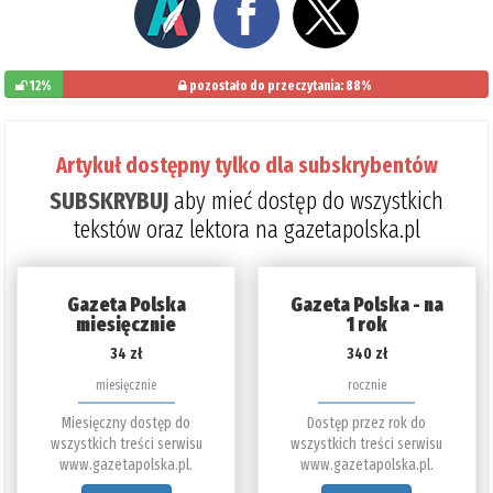
12%
pozostało do przeczytania: 88%
Artykuł dostępny tylko dla subskrybentów
SUBSKRYBUJ
aby mieć dostęp do wszystkich
tekstów oraz lektora na gazetapolska.pl
Gazeta Polska
Gazeta Polska - na
miesięcznie
1 rok
34 zł
340 zł
miesięcznie
rocznie
Miesięczny dostęp do
Dostęp przez rok do
wszystkich treści serwisu
wszystkich treści serwisu
www.gazetapolska.pl.
www.gazetapolska.pl.