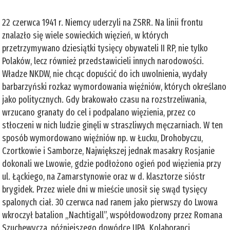
22 czerwca 1941 r. Niemcy uderzyli na ZSRR. Na linii frontu
znalazło się wiele sowieckich więzień, w których
przetrzymywano dziesiątki tysięcy obywateli II RP, nie tylko
Polaków, lecz również przedstawicieli innych narodowości.
Władze NKDW, nie chcąc dopuścić do ich uwolnienia, wydały
barbarzyński rozkaz wymordowania więźniów, których określano
jako politycznych. Gdy brakowało czasu na rozstrzeliwania,
wrzucano granaty do cel i podpalano więzienia, przez co
stłoczeni w nich ludzie ginęli w straszliwych męczarniach. W ten
sposób wymordowano więźniów np. w Łucku, Drohobyczu,
Czortkowie i Samborze, Największej jednak masakry Rosjanie
dokonali we Lwowie, gdzie podłożono ogień pod więzienia przy
ul. Łąckiego, na Zamarstynowie oraz w d. klasztorze sióstr
brygidek. Przez wiele dni w mieście unosił się swąd tysięcy
spalonych ciał. 30 czerwca nad ranem jako pierwszy do Lwowa
wkroczył batalion „Nachtigall”, współdowodzony przez Romana
Szuchewycza, późniejszego dowódcę UPA. Kolaboranci