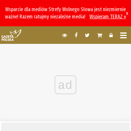
Wsparcie dla mediów Strefy Wolnego Słowa jest niezmiernie
x
ważne! Razem ratujmy niezależne media!
Wspieram TERAZ »
ad