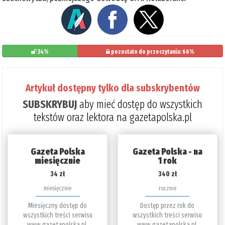
34%
pozostało do przeczytania: 66%
Artykuł dostępny tylko dla subskrybentów
SUBSKRYBUJ
aby mieć dostęp do wszystkich
tekstów oraz lektora na gazetapolska.pl
Gazeta Polska
Gazeta Polska - na
miesięcznie
1 rok
34 zł
340 zł
miesięcznie
rocznie
Miesięczny dostęp do
Dostęp przez rok do
wszystkich treści serwisu
wszystkich treści serwisu
www.gazetapolska.pl.
www.gazetapolska.pl.